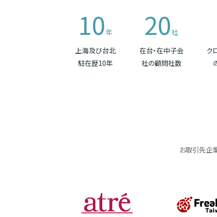
10
20
年
社
上海及び台北
在台・在中子会
ク
駐在歴10年
社の顧問社数
お取引先企業