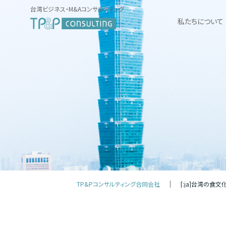
台湾ビジネス・M&Aコンサルティング
私たちについて
TP&Pコンサルティング合同会社
[:ja]台湾の食文化[