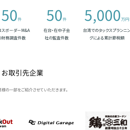
50
50
5,000
件
件
万円
ロスボーダーM&A
在台・在中子会
台湾でのタックスプランニ
の財務調査件数
社の監査件数
グによる累計節税額
お取引先企業
様の一部をご紹介させていただきます。