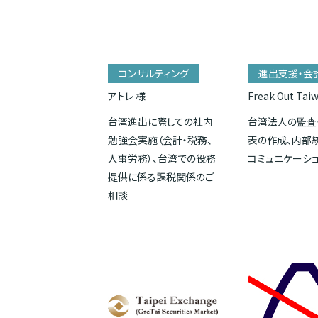
コンサルティング
進出支援・会
アトレ 様
Freak Out Tai
台湾進出に際しての社内
台湾法人の監査
勉強会実施（会計・税務、
表の作成、内部
人事労務）、台湾での役務
コミュニケーシ
提供に係る課税関係のご
相談