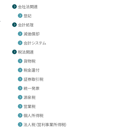
会社法関連
登記
い
会計処理
減価償却
会計システム
税法関連
貨物税
税金還付
証券取引税
統一発票
源泉税
営業税
個人所得税
法人税（営利事業所得税）