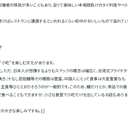
労働者の移民が多いこともあり、安くて美味しい本場顔負けのタイ料理やベト
歩歩けばレストランに遭遇するといわれるくらい街中がおいしいもので溢れて
？
小吃”を楽しむ文化があります。
と。ただ、日本人が想像するよりもスナックの概念は幅広く、台湾式フライドチ
焼き、汁なし担担麺等その種類は豊富。中国人にとって食事は大変重要なも
主食等ひととおりそろうのが一般的です。このため、麺だけとか、単品での食
で食べることもできますが、小さな食堂で小吃だけを出しているお店もありま
大きな楽しみですね。[:]