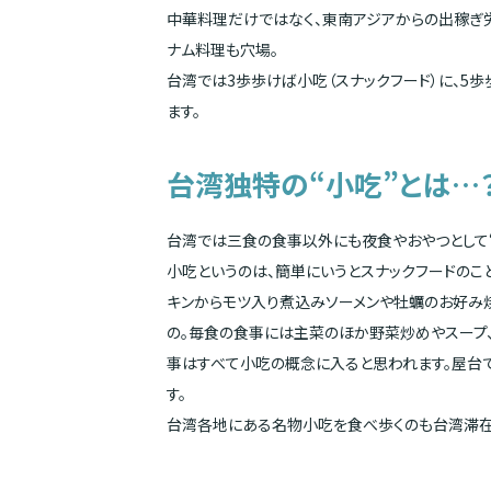
中華料理だけではなく、東南アジアからの出稼ぎ
ナム料理も穴場。
台湾では3歩歩けば小吃（スナックフード）に、5
ます。
台湾独特の“小吃”とは…
台湾では三食の食事以外にも夜食やおやつとして“
小吃というのは、簡単にいうとスナックフードのこ
キンからモツ入り煮込みソーメンや牡蠣のお好み
の。毎食の食事には主菜のほか野菜炒めやスープ、
事はすべて小吃の概念に入ると思われます。屋台
す。
台湾各地にある名物小吃を食べ歩くのも台湾滞在の