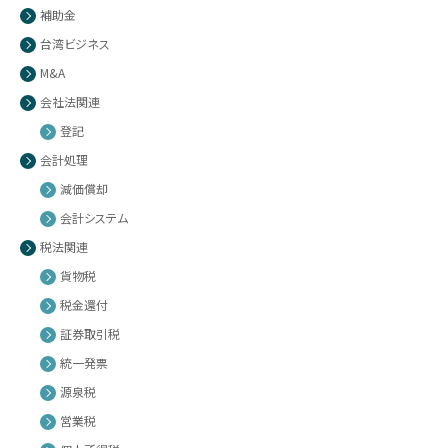
補助金
台湾ビジネス
M&A
会社法関連
登記
会計処理
減価償却
会計システム
税法関連
貨物税
税金還付
証券取引税
統一発票
源泉税
営業税