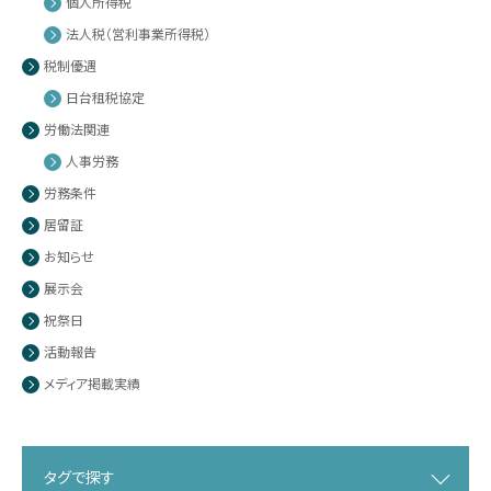
個人所得税
法人税（営利事業所得税）
税制優遇
日台租税協定
労働法関連
人事労務
労務条件
居留証
お知らせ
展示会
祝祭日
活動報告
メディア掲載実績
タグで探す