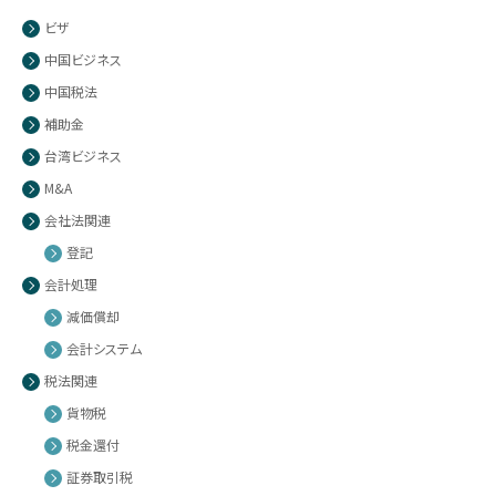
ビザ
中国ビジネス
中国税法
補助金
台湾ビジネス
M&A
会社法関連
登記
会計処理
減価償却
会計システム
税法関連
貨物税
税金還付
証券取引税