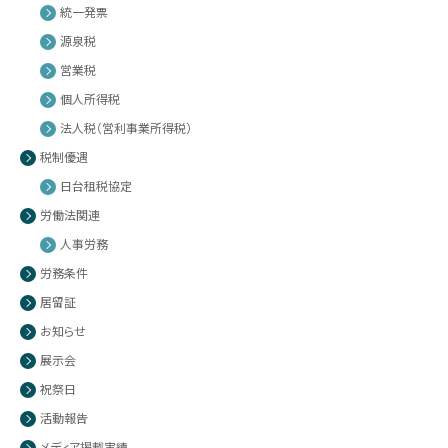
統一発票
源泉税
営業税
個人所得税
法人税（営利事業所得税）
税制優遇
日台租税協定
労働法関連
人事労務
労務条件
居留証
お知らせ
展示会
祝祭日
活動報告
メディア掲載実績