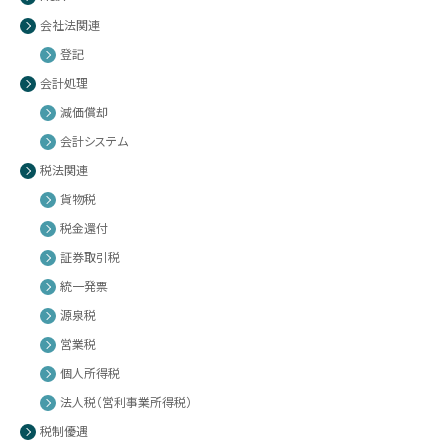
会社法関連
登記
会計処理
減価償却
会計システム
税法関連
貨物税
税金還付
証券取引税
統一発票
源泉税
営業税
個人所得税
法人税（営利事業所得税）
税制優遇