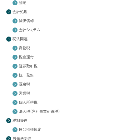
登記
会計処理
減価償却
会計システム
税法関連
貨物税
税金還付
証券取引税
統一発票
源泉税
営業税
個人所得税
法人税（営利事業所得税）
税制優遇
日台租税協定
労働法関連