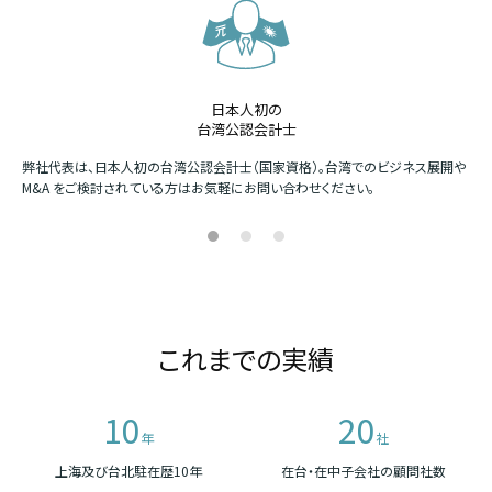
日本人初の
台湾公認会計士
か
弊社代表は、日本人初の台湾公認会計士（国家資格）。台湾でのビジネス展開や
四
M&A をご検討されている方はお気軽にお問い合わせください。
場
これまでの実績
10
20
年
社
上海及び台北駐在歴10年
在台・在中子会社の顧問社数