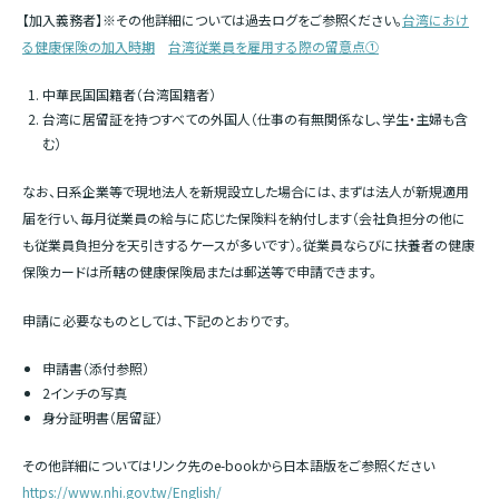
【加入義務者】※その他詳細については過去ログをご参照ください。
台湾におけ
る健康保険の加入時期
台湾従業員を雇用する際の留意点①
中華民国国籍者（台湾国籍者）
台湾に居留証を持つすべての外国人（仕事の有無関係なし、学生・主婦も含
む）
なお、日系企業等で現地法人を新規設立した場合には、まずは法人が新規適用
届を行い、毎月従業員の給与に応じた保険料を納付します（会社負担分の他に
も従業員負担分を天引きするケースが多いです）。従業員ならびに扶養者の健康
保険カードは所轄の健康保険局または郵送等で申請できます。
申請に必要なものとしては、下記のとおりです。
申請書（添付参照）
2インチの写真
身分証明書（居留証）
その他詳細についてはリンク先のe-bookから日本語版をご参照ください
https://www.nhi.gov.tw/English/