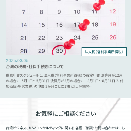
法人税（営利事業所得税）
個人所得税
人事労務
源泉税
営業税
2025.03.05
台湾の税務・社保手続きについて
税務申告スケジュール 1. 法人税（営利事業所得税）の確定申告 決算月が12月
の場合： 5月1日～5月31日 決算月が3月の場合： 8月1日～8月31日 2. 付
加価値税（営業税）の申告 2か月ごとに1期 とし、翌期開…
お気軽にご相談ください
台湾ビジネス、 M&Aコンサルティングに関する
各種ご相談・お問い合わせはこち