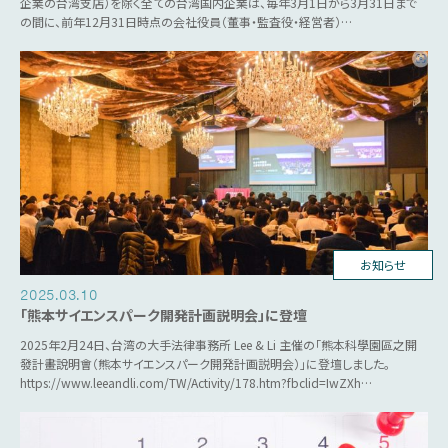
企業の台湾支店）を除く全ての台湾国内企業は、毎年3月1日から3月31日まで
の間に、前年12月31日時点の会社役員（董事・監査役・経営者）…
台湾ビジネス
お知らせ
2025.03.10
「熊本サイエンスパーク開発計画説明会」に登壇
2025年2月24日、台湾の大手法律事務所 Lee & Li 主催の「熊本科學園區之開
發計畫說明會（熊本サイエンスパーク開発計画説明会）」に登壇しました。
https://www.leeandli.com/TW/Activity/178.htm?fbclid=IwZXh…