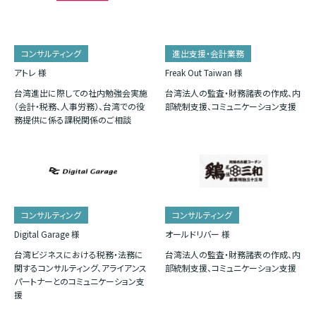
コンサルティング
進出支援・会計業務
アトレ 様
Freak Out Taiwan 様
台湾進出に際しての社内勉強会実施
台湾法人の監査・財務諸表の作成、内
（会計・税務、人事労務）、台湾での役
部統制支援、コミュニケーション支援
務提供に係る課税関係のご相談
コンサルティング
コンサルティング
Digital Garage 様
オールドリバー 様
台湾ビジネスにおける税務・法務に
台湾法人の監査・財務諸表の作成、内
関するコンサルティング、アライアンス
部統制支援、コミュニケーション支援
パートナーとのコミュニケーション支
援