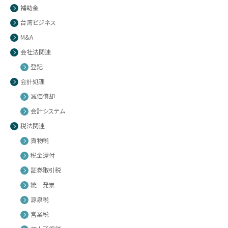
補助金
台湾ビジネス
M&A
会社法関連
登記
会計処理
減価償却
会計システム
税法関連
貨物税
税金還付
証券取引税
統一発票
源泉税
営業税