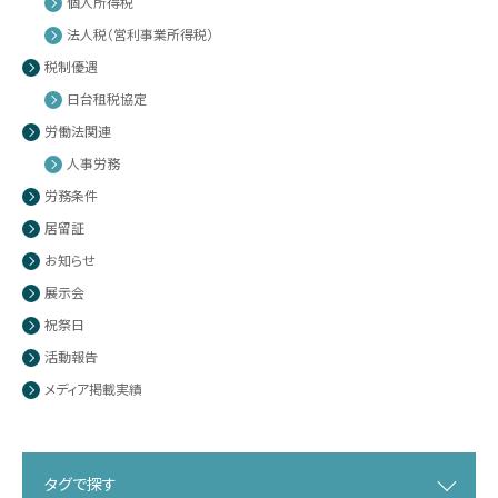
個人所得税
法人税（営利事業所得税）
税制優遇
日台租税協定
労働法関連
人事労務
労務条件
居留証
お知らせ
展示会
祝祭日
活動報告
メディア掲載実績
タグで探す