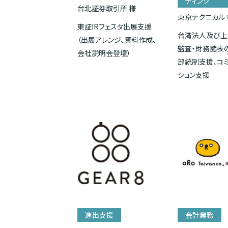
ティング
台北証券取引所 様
東京テクニカル 
東証IRフェスタ出展支援
台湾法人及び上
（出展アレンジ、資料作成、
監査・財務諸表
会社説明会登壇）
部統制支援、コ
ション支援
進出支援
会計業務