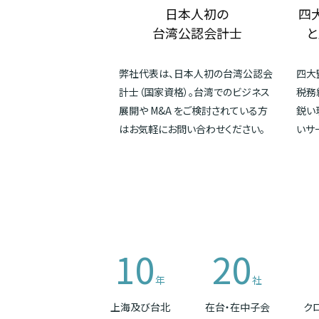
日本人初の
四
台湾公認会計士
と
弊社代表は、日本人初の台湾公認会
四大
計士（国家資格）。台湾でのビジネス
税務
展開や M&A をご検討されている方
鋭い
はお気軽にお問い合わせください。
いサ
10
20
年
社
上海及び台北
在台・在中子会
ク