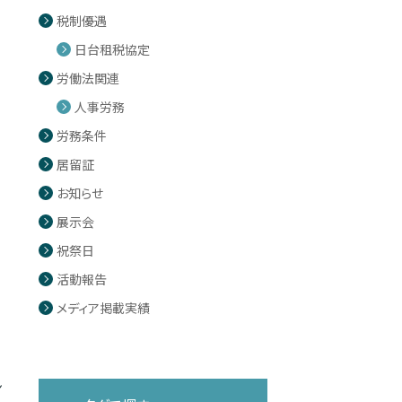
税制優遇
日台租税協定
労働法関連
人事労務
労務条件
居留証
お知らせ
展示会
祝祭日
活動報告
メディア掲載実績
ン