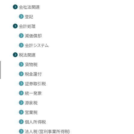
会社法関連
登記
会計処理
減価償却
会計システム
税法関連
貨物税
税金還付
証券取引税
統一発票
源泉税
営業税
個人所得税
法人税（営利事業所得税）