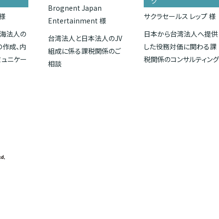
グ
Brognent Japan
様
サクラセールス レップ 様
Entertainment 様
海法人の
日本から台湾法人へ提供
台湾法人と日本法人のJV
の作成、内
した役務対価に関わる課
組成に係る課税関係のご
ミュニケー
税関係のコンサルティン
相談