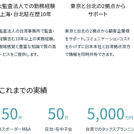
大監査法人での勤務経験
東京と台北の2拠点から
上海・台北駐在歴10年
サポート
監査法人の台湾事務所で監査・
東京と台北の２拠点から顧客企業様
経験含む10年以上の実務経験。
をサポート。コミュニケーションコスト
現場感覚と豊富な知識で質の高
をかけずに日本本社と台湾拠点双方
ービスをご提供します。
で情報を同時共有できます。
これまでの実績
50
50
5,000
件
件
万円
ロスボーダーM&A
在台・在中子会
台湾でのタックスプランニ