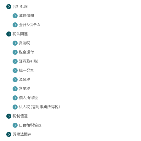
会計処理
減価償却
会計システム
税法関連
貨物税
税金還付
証券取引税
統一発票
源泉税
営業税
個人所得税
法人税（営利事業所得税）
税制優遇
日台租税協定
労働法関連