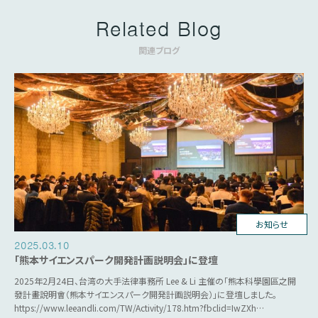
Related Blog
関連ブログ
台湾ビジネス
お知らせ
2025.03.10
「熊本サイエンスパーク開発計画説明会」に登壇
2025年2月24日、台湾の大手法律事務所 Lee & Li 主催の「熊本科學園區之開
發計畫說明會（熊本サイエンスパーク開発計画説明会）」に登壇しました。
https://www.leeandli.com/TW/Activity/178.htm?fbclid=IwZXh…