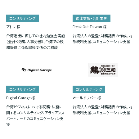
コンサルティング
進出支援・会計業務
アトレ 様
Freak Out Taiwan 様
台湾進出に際しての社内勉強会実施
台湾法人の監査・財務諸表の作成、内
（会計・税務、人事労務）、台湾での役
部統制支援、コミュニケーション支援
務提供に係る課税関係のご相談
コンサルティング
コンサルティング
Digital Garage 様
オールドリバー 様
台湾ビジネスにおける税務・法務に
台湾法人の監査・財務諸表の作成、内
関するコンサルティング、アライアンス
部統制支援、コミュニケーション支援
パートナーとのコミュニケーション支
援