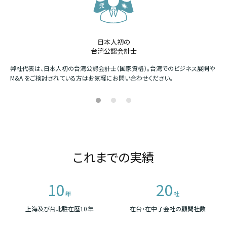
日本人初の
台湾公認会計士
か
弊社代表は、日本人初の台湾公認会計士（国家資格）。台湾でのビジネス展開や
四
M&A をご検討されている方はお気軽にお問い合わせください。
場
これまでの実績
10
20
年
社
上海及び台北駐在歴10年
在台・在中子会社の顧問社数