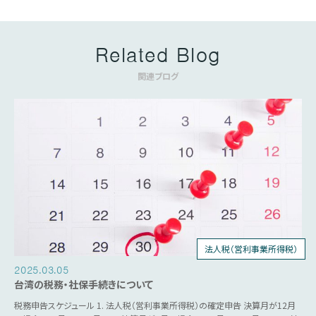
Related Blog
関連ブログ
法人税（営利事業所得税）
個人所得税
人事労務
源泉税
営業税
2025.03.05
台湾の税務・社保手続きについて
税務申告スケジュール 1. 法人税（営利事業所得税）の確定申告 決算月が12月