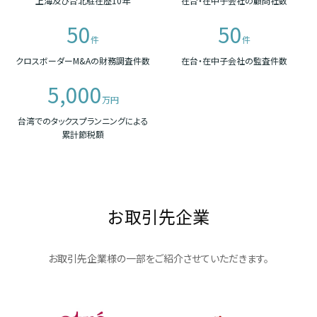
上海及び台北駐在歴10年
在台・在中子会社の顧問社数
50
50
件
件
クロスボーダーM&Aの財務調査件数
在台・在中子会社の監査件数
5,000
万円
台湾でのタックスプランニングによる
累計節税額
お取引先企業
お取引先企業様の一部をご紹介させていただきます。