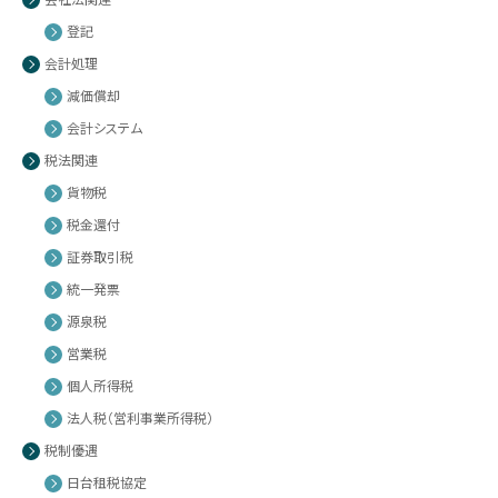
登記
会計処理
減価償却
会計システム
税法関連
貨物税
税金還付
証券取引税
統一発票
源泉税
営業税
個人所得税
法人税（営利事業所得税）
税制優遇
日台租税協定