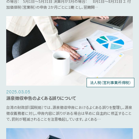
の場合： 5月1日～5月31日 決算月が3月の場合： 8月1日～8月31日 2. 付
加価値税（営業税）の申告 2か月ごとに1期 とし、翌期開…
法人税（営利事業所得税）
個人所得税
統一発票
源泉税
営業税
2025.03.05
源泉徴収申告のよくある誤りについて
台湾の財政部（国税局）では、源泉徴収申告におけるよくある誤りを整理し、源泉
徴収義務者に対し、申告内容に誤りがある場合は早めに自主的に修正すること
で、罰則が軽減されることを注意喚起しています。 よくある…