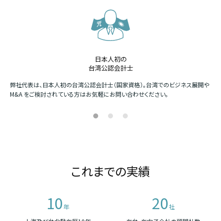
日本人初の
台湾公認会計士
か
弊社代表は、日本人初の台湾公認会計士（国家資格）。台湾でのビジネス展開や
四
M&A をご検討されている方はお気軽にお問い合わせください。
場
これまでの実績
10
20
年
社