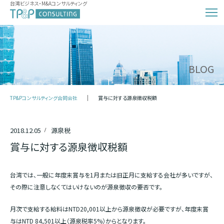
台湾ビジネス・M&Aコンサルティング
BLOG
TP&Pコンサルティング合同会社
賞与に対する源泉徴収税額
2018.12.05
源泉税
賞与に対する源泉徴収税額
台湾では、一般に年度末賞与を1月または旧正月に支給する会社が多いですが、
その際に注意しなくてはいけないのが源泉徴収の要否です。
月次で支給する給料はNTD20,001以上から源泉徴収が必要ですが、年度末賞
与はNTD 84,501以上（源泉税率5%）からとなります。