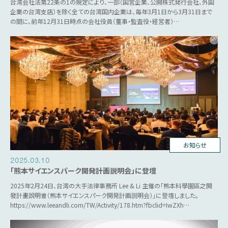
台湾会社法第22条の1の規定により、一部（国営企業、公開株式発行会社、外国
企業の台湾支店）を除く全ての台湾国内企業は、毎年3月1日から3月31日まで
の間に、前年12月31日時点の会社役員（董事・監査役・経営者）…
台湾ビジネス
お知らせ
2025.03.10
「熊本サイエンスパーク開発計画説明会」に登壇
2025年2月24日、台湾の大手法律事務所 Lee & Li 主催の「熊本科學園區之開
發計畫說明會（熊本サイエンスパーク開発計画説明会）」に登壇しました。
https://www.leeandli.com/TW/Activity/178.htm?fbclid=IwZXh…