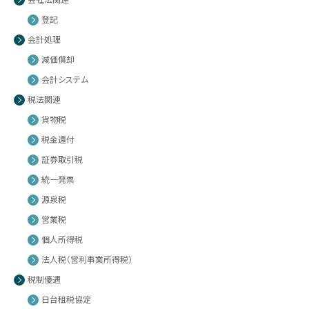
登記
会計処理
減価償却
会計システム
税法関連
貨物税
税金還付
証券取引税
統一発票
源泉税
営業税
個人所得税
法人税（営利事業所得税）
税制優遇
日台租税協定