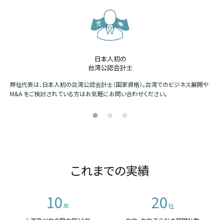
日本人初の
台湾公認会計士
か
弊社代表は、日本人初の台湾公認会計士（国家資格）。台湾でのビジネス展開や
四
M&A をご検討されている方はお気軽にお問い合わせください。
場
これまでの実績
10
20
年
社