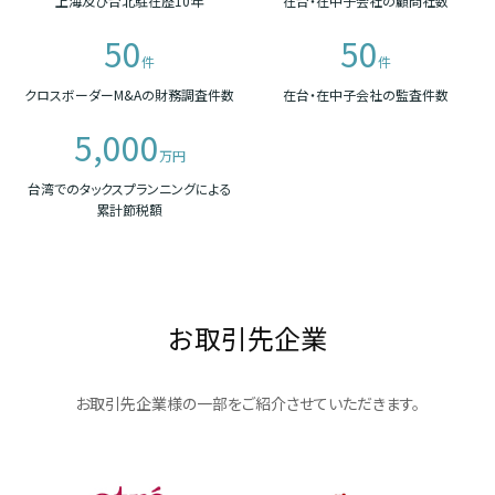
上海及び台北駐在歴10年
在台・在中子会社の顧問社数
50
50
件
件
クロスボーダーM&Aの財務調査件数
在台・在中子会社の監査件数
5,000
万円
台湾でのタックスプランニングによる
累計節税額
お取引先企業
お取引先企業様の一部をご紹介させていただきます。