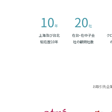
10
20
年
社
上海及び台北
在台・在中子会
ク
駐在歴10年
社の顧問社数
お取引先企業