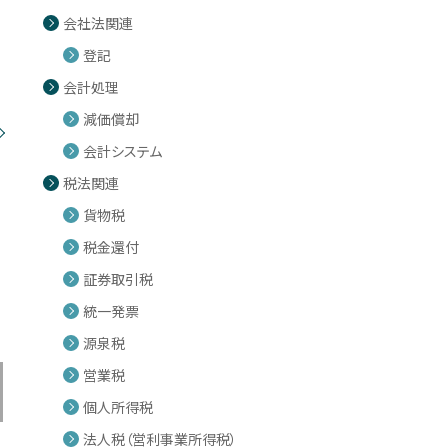
会社法関連
登記
会計処理
減価償却
会計システム
税法関連
貨物税
税金還付
証券取引税
統一発票
源泉税
営業税
個人所得税
法人税（営利事業所得税）