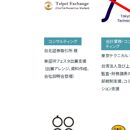
コンサルティング
会計業務・コ
ティング
台北証券取引所 様
東京テクニカル 
東証IRフェスタ出展支援
台湾法人及び上
（出展アレンジ、資料作成、
監査・財務諸表
会社説明会登壇）
部統制支援、コ
ション支援