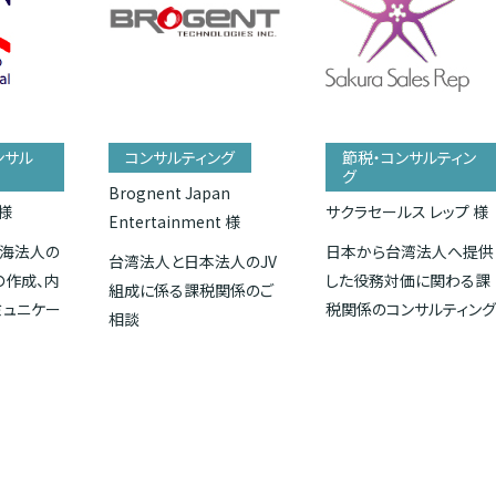
ンサル
コンサルティング
節税・コンサルティン
グ
Brognent Japan
様
サクラセールス レップ 様
Entertainment 様
海法人の
日本から台湾法人へ提供
台湾法人と日本法人のJV
の作成、内
した役務対価に関わる課
組成に係る課税関係のご
ミュニケー
税関係のコンサルティン
相談