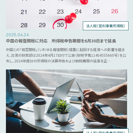
法人税（営利事業所得税）
個人所得税
2025.04.24
中国の報復関税に対応 所得税申告期間を6月30日まで延長
中国との「相互関税」（いわゆる報復関税）措置に起因する経済への影響を踏ま
え、台湾の財政部は2024年4月17日付で公告（財税字第11404555660号）を公
布し、2024年度分の所得税の決算申告および納税期限の延長を正…
法人税（営利事業所得税）
税制優遇