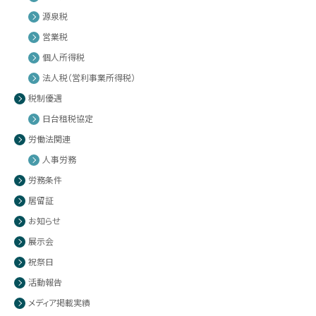
源泉税
営業税
個人所得税
法人税（営利事業所得税）
税制優遇
日台租税協定
労働法関連
人事労務
労務条件
居留証
お知らせ
展示会
祝祭日
活動報告
メディア掲載実績