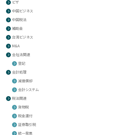
ビザ
中国ビジネス
中国税法
補助金
台湾ビジネス
M&A
会社法関連
登記
会計処理
減価償却
会計システム
税法関連
貨物税
税金還付
証券取引税
統一発票