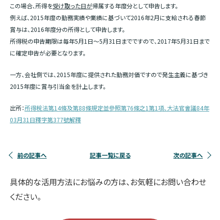
この場合、所得を
受け取った日が
帰属する年度分として申告します。
例えば、2015年度の勤務実績や業績に基づいて2016年2月に支給される春節
賞与は、2016年度分の所得として申告します。
所得税の申告期限は毎年5月1日～5月31日までですので、2017年5月31日まで
に確定申告が必要となります。
一方、会社側では、2015年度に提供された勤務対価ですので発生主義に基づき
2015年度に賞与引当金を計上します。
出所：
所得稅法第14條及第88條規定並參照第76條之1第1項、大法官會議84年
03月31日釋字第377號解釋
前の記事へ
記事一覧に戻る
次の記事へ
具体的な活用方法にお悩みの方は、お気軽にお問い合わせ
ください。