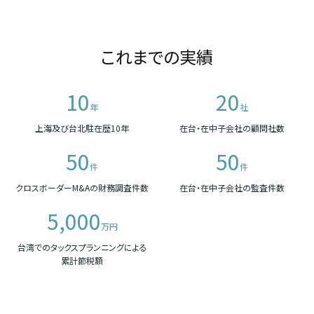
これまでの実績
10
20
年
社
上海及び台北駐在歴10年
在台・在中子会社の顧問社数
50
50
件
件
クロスボーダーM&Aの財務調査件数
在台・在中子会社の監査件数
5,000
万円
台湾でのタックスプランニングによる
累計節税額