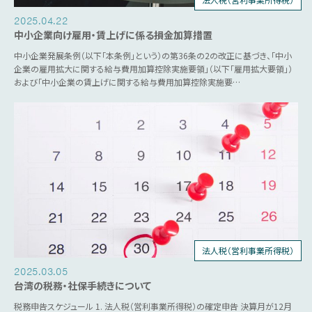
2025.04.22
中小企業向け雇用・賃上げに係る損金加算措置
中小企業発展条例（以下「本条例」という）の第36条の2の改正に基づき、「中小
企業の雇用拡大に関する給与費用加算控除実施要領」（以下「雇用拡大要領」）
および「中小企業の賃上げに関する給与費用加算控除実施要…
法人税（営利事業所得税）
個人所得税
人事労務
源泉税
営業税
2025.03.05
台湾の税務・社保手続きについて
税務申告スケジュール 1. 法人税（営利事業所得税）の確定申告 決算月が12月