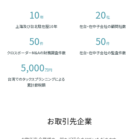
10
20
年
社
上海及び台北駐在歴10年
在台・在中子会社の顧問社数
50
50
件
件
クロスボーダーM&Aの財務調査件数
在台・在中子会社の監査件数
5,000
万円
台湾でのタックスプランニングによる
累計節税額
お取引先企業