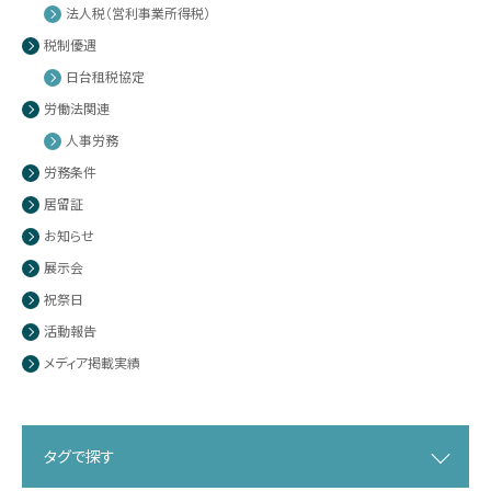
法人税（営利事業所得税）
税制優遇
日台租税協定
労働法関連
人事労務
労務条件
居留証
お知らせ
展示会
祝祭日
活動報告
メディア掲載実績
タグで探す