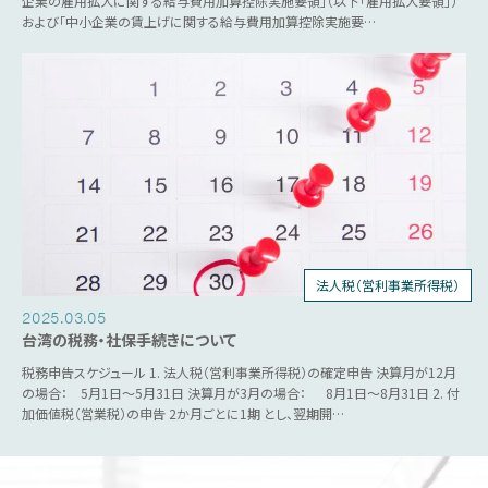
企業の雇用拡大に関する給与費用加算控除実施要領」（以下「雇用拡大要領」）
および「中小企業の賃上げに関する給与費用加算控除実施要…
法人税（営利事業所得税）
個人所得税
人事労務
源泉税
営業税
2025.03.05
台湾の税務・社保手続きについて
税務申告スケジュール 1. 法人税（営利事業所得税）の確定申告 決算月が12月
の場合： 5月1日～5月31日 決算月が3月の場合： 8月1日～8月31日 2. 付
加価値税（営業税）の申告 2か月ごとに1期 とし、翌期開…