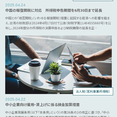
2025.04.24
中国の報復関税に対応 所得税申告期間を6月30日まで延長
中国との「相互関税」（いわゆる報復関税）措置に起因する経済への影響を踏ま
え、台湾の財政部は2024年4月17日付で公告（財税字第11404555660号）を公
布し、2024年度分の所得税の決算申告および納税期限の延長を正…
法人税（営利事業所得税）
税制優遇
2025.04.22
中小企業向け雇用・賃上げに係る損金加算措置
中小企業発展条例（以下「本条例」という）の第36条の2の改正に基づき、「中小