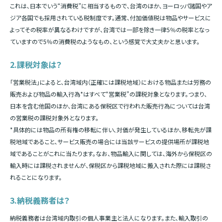
これは、日本でいう“消費税”に相当するもので、台湾のほか、ヨーロッパ諸国やア
ジア各国でも採用されている税制度です。通常、付加価値税は物品やサービスに
よってその税率が異なるわけですが、台湾では一部を除き一律5％の税率となっ
ていますので5％の消費税のようなもの、という感覚で大丈夫かと思います。
2.課税対象は？
「営業税法」によると、台湾域内（正確には課税地域）における物品または労務の
販売および物品の輸入行為*はすべて“営業税”の課税対象となります。つまり、
日本を含む他国のほか、台湾にある保税区で行われた販売行為については台湾
の営業税の課税対象外となります。
*具体的には物品の所有権の移転に伴い、対価が発生しているほか、移転先が課
税地域であること、サービス販売の場合には当該サービスの提供場所が課税地
域であることがこれに当たります。なお、物品輸入に関しては、海外から保税区の
輸入時には課税されませんが、保税区から課税地域に搬入された際には課税さ
れることになります。
3.納税義務者は？
納税義務者は台湾域内取引の個人事業主と法人になります。また、輸入取引の