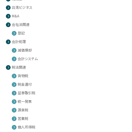
台湾ビジネス
M&A
会社法関連
登記
会計処理
減価償却
会計システム
税法関連
貨物税
税金還付
証券取引税
統一発票
源泉税
営業税
個人所得税