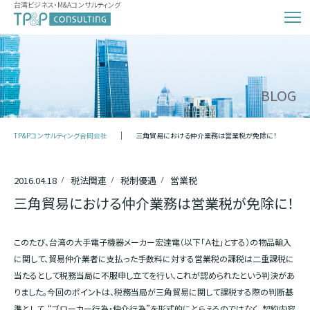
台湾ビジネス・M&Aコンサルティング
BLOG
TP&Pコンサルティング合同会社
三角貿易における仲介業務は営業税が免除に！
2016.04.18
税法関連
税制優遇
営業税
三角貿易における仲介業務は営業税が免除に！
このたび、台湾の大手電子機器メーカー宏達電（以下「Ａ社」とする）の物品輸入
に関して、貿易仲介業者に支払った手数料に対する営業税の課税は二重課税に
当たるとして税務当局に不服申し立てを行い、これが認められたという判決があ
りました。今回のポイントは、税務当局が三角貿易に関して課税する際の判断基
準として、“ブローカー行為・仲介行為”を形式的にとらえるのではなく、契約内容