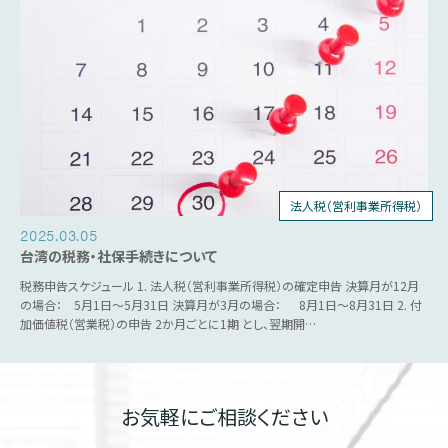
法人税（営利事業所得税）
個人所得税
人事労務
源泉税
営業税
2025.03.05
台湾の税務・社保手続きについて
税務申告スケジュール 1. 法人税（営利事業所得税）の確定申告 決算月が12月
の場合： 5月1日～5月31日 決算月が3月の場合： 8月1日～8月31日 2. 付
加価値税（営業税）の申告 2か月ごとに1期 とし、翌期開…
お気軽にご相談ください