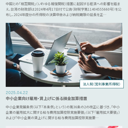
中国との「相互関税」（いわゆる報復関税）措置に起因する経済への影響を踏ま
え、台湾の財政部は2024年4月17日付で公告（財税字第11404555660号）を公
布し、2024年度分の所得税の決算申告および納税期限の延長を正…
法人税（営利事業所得税）
税制優遇
2025.04.22
中小企業向け雇用・賃上げに係る損金加算措置
中小企業発展条例（以下「本条例」という）の第36条の2の改正に基づき、「中小
企業の雇用拡大に関する給与費用加算控除実施要領」（以下「雇用拡大要領」）
および「中小企業の賃上げに関する給与費用加算控除実施要…