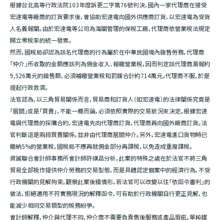
根據台北高等行政法院103年度訴更二字第76號判決，國內一家代理商在接受
宏達電等廠商的訂貨要求後，會協助宏達電向國外供應商訂貨，以宏達電為受貨
人名義報關。由於宏達電等公司為海關管理的保稅工廠，代理商依營業稅法規定
開立零稅率的統一發票。
然而，國稅局卻認為該名代理商的行為屬於在中華民國境內銷售勞務，代理商
「仲介」所收取的金額應該列為佣金收入、報繳營業稅，因而判定該代理商漏報約
9,526萬元的銷售額，必須補繳營業稅和罰鍰合計約714萬元。代理商不服，於是
提起行政救濟。
法官認為，以三角貿易關係而言，貿易商和訂貨人（如宏達電）的法律關係究竟是
「居間」或是「買賣」，不能一概而論，必須依照實際的交易狀況來決定。根據宏達
電與代理商的採購合約，宏達電先向代理商訂貨，代理商再向國外廠商訂貨。法
官判斷這是兩段買賣關係，並非由代理商居間仲介。另外，宏達電進口貨物時已
繳納5%的營業稅，國稅局不應再就佣金部分再課稅，以免造成重複課稅。
資誠聯合會計師事務所會計師許祺昌分析，此案的特殊之處在於法官不將三角
貿易全部視作提供仲介勞務的交易型態，而是具體認定個案中的經濟行為，不受
行政機關的見解拘束。觀察此案後續情形，若法官可以改變以往「依函令審判」的
做法，拒絕適用不符實務現況的解釋函令，可有助於行政機關自行更正見解，也
能減少相同交易類型的稅務紛爭。
會計師解釋，仲介與代理不同，仲介商不需要負責售後服務或產品瑕疵，單純媒