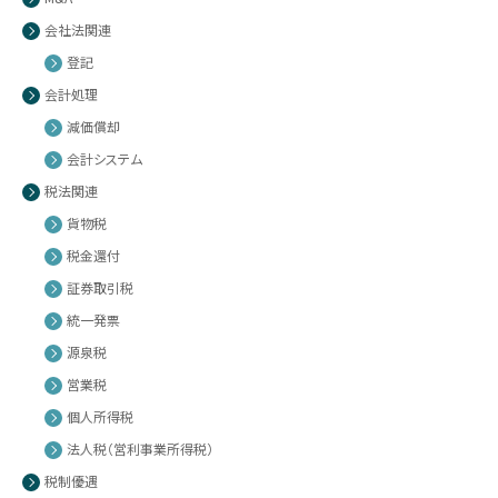
会社法関連
登記
会計処理
減価償却
会計システム
税法関連
貨物税
税金還付
証券取引税
統一発票
源泉税
営業税
個人所得税
法人税（営利事業所得税）
税制優遇