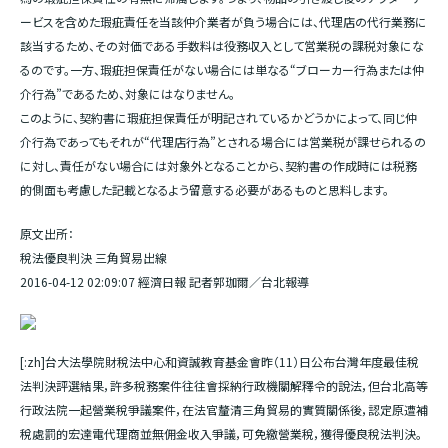
ービスを含めた瑕疵責任を当該仲介業者が負う場合には、代理店の代行業務に
該当するため、その対価である手数料は役務収入として営業税の課税対象にな
るのです。一方、瑕疵担保責任がない場合には単なる“ブローカー行為または仲
介行為”であるため、対象にはなりません。
このように、契約書に瑕疵担保責任が明記されているかどうかによって、同じ仲
介行為であってもそれが“代理店行為”とされる場合には営業税が課せられるの
に対し、責任がない場合には対象外となることから、契約書の作成時には税務
的側面も考慮した記載となるよう留意する必要があるものと思料します。
原文出所：
稅法優良判決 三角貿易出線
2016-04-12 02:09:07 經濟日報 記者郭珈爾／台北報導
[:zh]台大法學院財稅法中心和資誠教育基金會昨（11）日公布台灣年度最佳稅
法判決評選結果，許多稅務案件往往會採納行政機關解釋令的說法，但台北高等
行政法院一起營業稅爭議案件，在法官釐清三角貿易的實質關係後，認定原遭補
稅處罰的宏達電代理商並無佣金收入爭議，可免繳營業稅，獲得優良稅法判決。