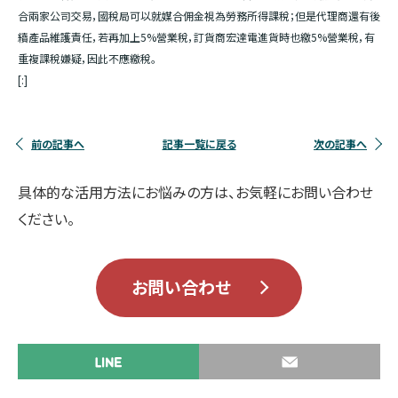
合兩家公司交易，國稅局可以就媒合佣金視為勞務所得課稅；但是代理商還有後
續產品維護責任，若再加上5%營業稅，訂貨商宏達電進貨時也繳5%營業稅，有
重複課稅嫌疑，因此不應繳稅。
[:]
前の記事へ
記事一覧に戻る
次の記事へ
具体的な活用方法にお悩みの方は、お気軽にお問い合わせ
ください。
お問い合わせ