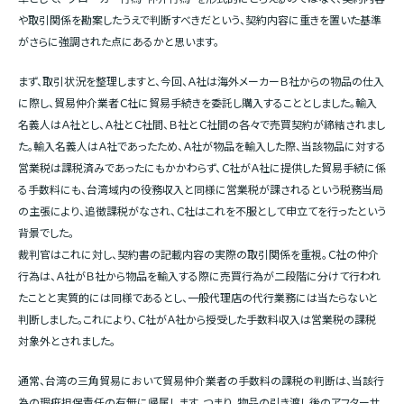
や取引関係を勘案したうえで判断すべきだという、契約内容に重きを置いた基準
がさらに強調された点にあるかと思います。
まず、取引状況を整理しますと、今回、Ａ社は海外メーカーＢ社からの物品の仕入
に際し、貿易仲介業者Ｃ社に貿易手続きを委託し購入することとしました。輸入
名義人はＡ社とし、Ａ社とＣ社間、Ｂ社とＣ社間の各々で売買契約が締結されまし
た。輸入名義人はＡ社であったため、Ａ社が物品を輸入した際、当該物品に対する
営業税は課税済みであったにもかかわらず、Ｃ社がＡ社に提供した貿易手続に係
る手数料にも、台湾域内の役務収入と同様に営業税が課されるという税務当局
の主張により、追徴課税がなされ、Ｃ社はこれを不服として申立てを行ったという
背景でした。
裁判官はこれに対し、契約書の記載内容の実際の取引関係を重視。Ｃ社の仲介
行為は、Ａ社がＢ社から物品を輸入する際に売買行為が二段階に分けて行われ
たことと実質的には同様であるとし、一般代理店の代行業務には当たらないと
判断しました。これにより、Ｃ社がＡ社から授受した手数料収入は営業税の課税
対象外とされました。
通常、台湾の三角貿易において貿易仲介業者の手数料の課税の判断は、当該行
為の瑕疵担保責任の有無に帰属します。つまり、物品の引き渡し後のアフターサ