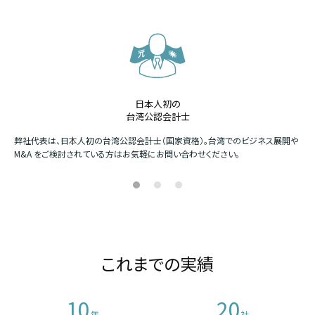
日本人初の
台湾公認会計士
か
弊社代表は、日本人初の台湾公認会計士（国家資格）。台湾でのビジネス展開や
四
M&A をご検討されている方はお気軽にお問い合わせください。
場
これまでの実績
10
20
年
社