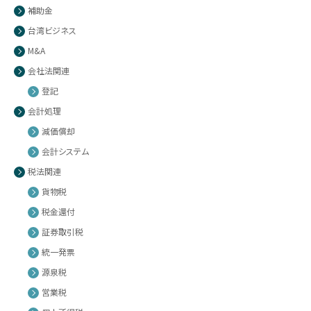
補助金
台湾ビジネス
M&A
会社法関連
登記
会計処理
減価償却
会計システム
税法関連
貨物税
税金還付
証券取引税
統一発票
源泉税
営業税