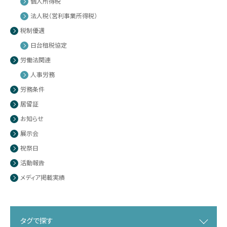
個人所得税
法人税（営利事業所得税）
税制優遇
日台租税協定
労働法関連
人事労務
労務条件
居留証
お知らせ
展示会
祝祭日
活動報告
メディア掲載実績
タグで探す