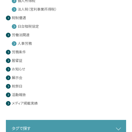
個人所得税
法人税（営利事業所得税）
税制優遇
日台租税協定
労働法関連
人事労務
労務条件
居留証
お知らせ
展示会
祝祭日
活動報告
メディア掲載実績
タグで探す