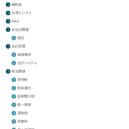
補助金
台湾ビジネス
M&A
会社法関連
登記
会計処理
減価償却
会計システム
税法関連
貨物税
税金還付
証券取引税
統一発票
源泉税
営業税