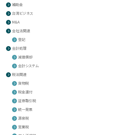
補助金
台湾ビジネス
M&A
会社法関連
登記
会計処理
減価償却
会計システム
税法関連
貨物税
税金還付
証券取引税
統一発票
源泉税
営業税