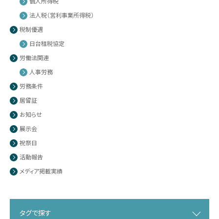
個人所得税
法人税（営利事業所得税）
税制優遇
日台租税協定
労働法関連
人事労務
労務条件
居留証
お知らせ
展示会
祝祭日
活動報告
メディア掲載実績
タグで探す