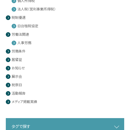
個人所得税
法人税（営利事業所得税）
税制優遇
日台租税協定
労働法関連
人事労務
労務条件
居留証
お知らせ
展示会
祝祭日
活動報告
メディア掲載実績
タグで探す