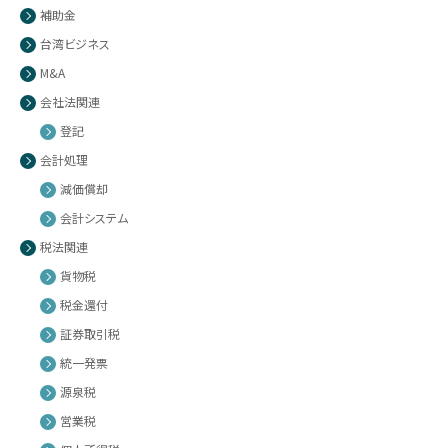
補助金
台湾ビジネス
M&A
会社法関連
登記
会計処理
減価償却
会計システム
税法関連
貨物税
税金還付
証券取引税
統一発票
源泉税
営業税