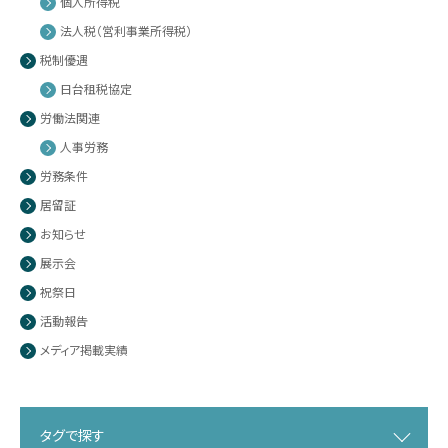
個人所得税
法人税（営利事業所得税）
税制優遇
日台租税協定
労働法関連
人事労務
労務条件
居留証
お知らせ
展示会
祝祭日
活動報告
メディア掲載実績
タグで探す