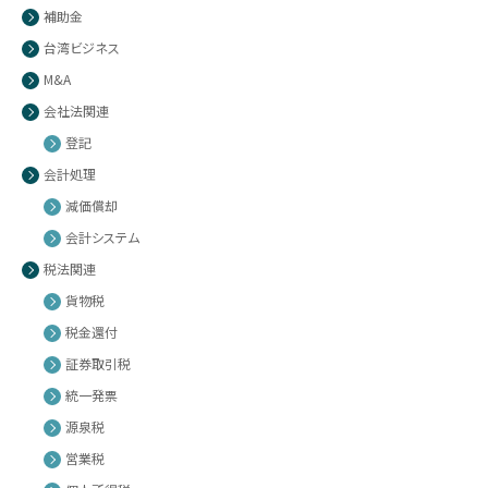
補助金
台湾ビジネス
M&A
会社法関連
登記
会計処理
減価償却
会計システム
税法関連
貨物税
税金還付
証券取引税
統一発票
源泉税
営業税