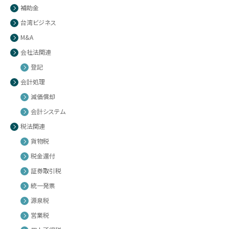
補助金
台湾ビジネス
M&A
会社法関連
登記
会計処理
減価償却
会計システム
税法関連
貨物税
税金還付
証券取引税
統一発票
源泉税
営業税