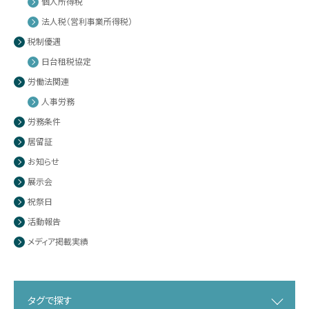
個人所得税
法人税（営利事業所得税）
税制優遇
日台租税協定
労働法関連
人事労務
労務条件
居留証
お知らせ
展示会
祝祭日
活動報告
メディア掲載実績
タグで探す