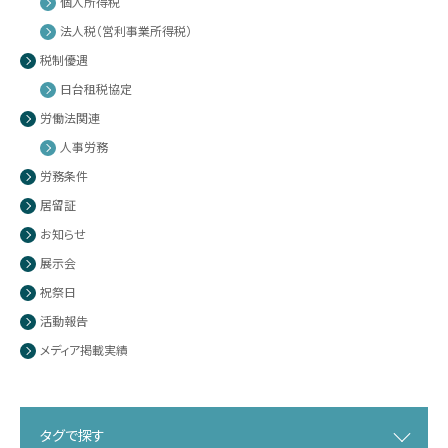
個人所得税
法人税（営利事業所得税）
税制優遇
日台租税協定
労働法関連
人事労務
労務条件
居留証
お知らせ
展示会
祝祭日
活動報告
メディア掲載実績
タグで探す