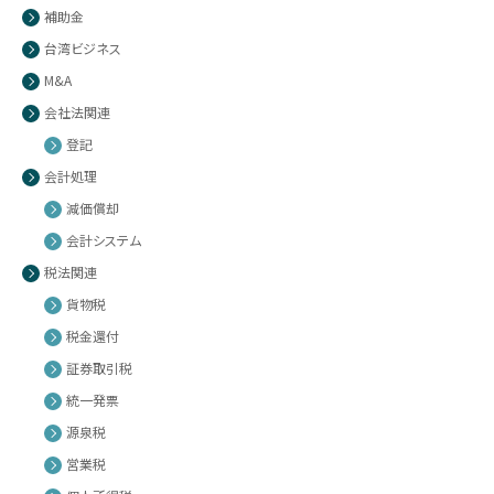
補助金
台湾ビジネス
M&A
会社法関連
登記
会計処理
減価償却
会計システム
税法関連
貨物税
税金還付
証券取引税
統一発票
源泉税
営業税