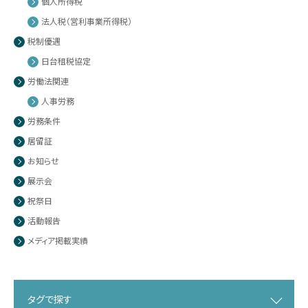
個人所得税
法人税（営利事業所得税）
税制優遇
日台租税協定
労働法関連
人事労務
労務条件
居留証
お知らせ
展示会
祝祭日
活動報告
メディア掲載実績
タグで探す