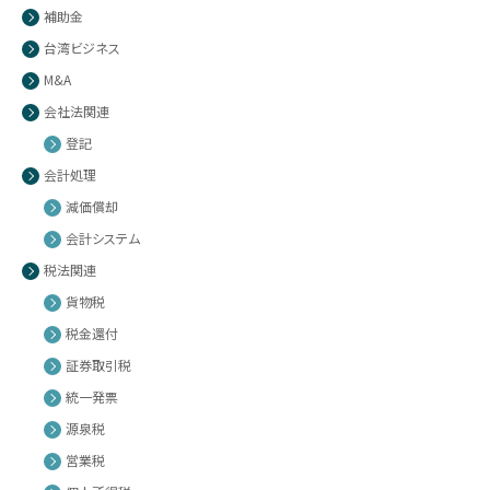
補助金
台湾ビジネス
M&A
会社法関連
登記
会計処理
減価償却
会計システム
税法関連
貨物税
税金還付
証券取引税
統一発票
源泉税
営業税