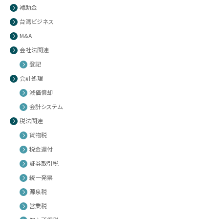
補助金
台湾ビジネス
M&A
会社法関連
登記
会計処理
減価償却
会計システム
税法関連
貨物税
税金還付
証券取引税
統一発票
源泉税
営業税