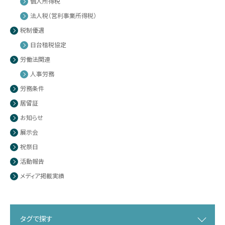
個人所得税
法人税（営利事業所得税）
税制優遇
日台租税協定
労働法関連
人事労務
労務条件
居留証
お知らせ
展示会
祝祭日
活動報告
メディア掲載実績
タグで探す