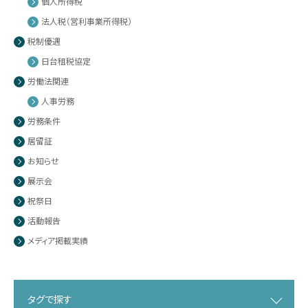
個人所得税
法人税（営利事業所得税）
税制優遇
日台租税協定
労働法関連
人事労務
労務条件
居留証
お知らせ
展示会
祝祭日
活動報告
メディア掲載実績
タグで探す