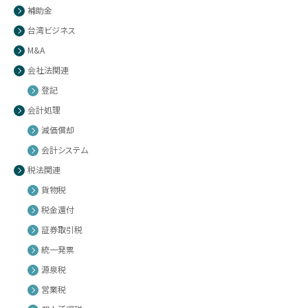
補助金
台湾ビジネス
M&A
会社法関連
登記
会計処理
減価償却
会計システム
税法関連
貨物税
税金還付
証券取引税
統一発票
源泉税
営業税