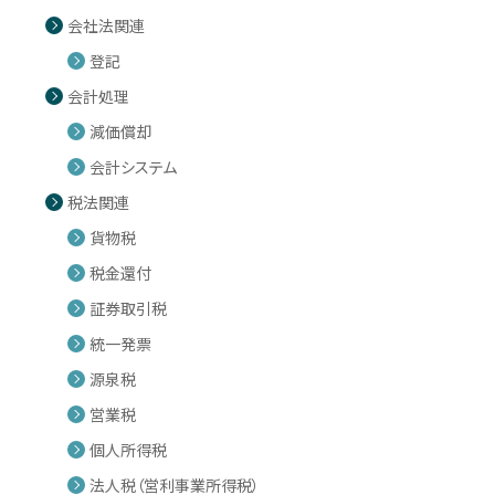
会社法関連
登記
会計処理
減価償却
会計システム
税法関連
貨物税
税金還付
証券取引税
統一発票
源泉税
営業税
個人所得税
法人税（営利事業所得税）