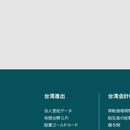
台湾進出
台湾会計
法人登記データ
移転価格税
有限合夥（LP）
駐在員の経
就業ゴールドカード
贈与税