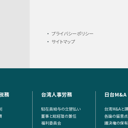
プライバシーポリシー
サイトマップ
税務
台湾人事労務
日台M&A
制
駐在員給与の立替払い
台湾M&Aと
費
董事と総経理の兼任
各論の留意点
福利委員会
議決権の保有