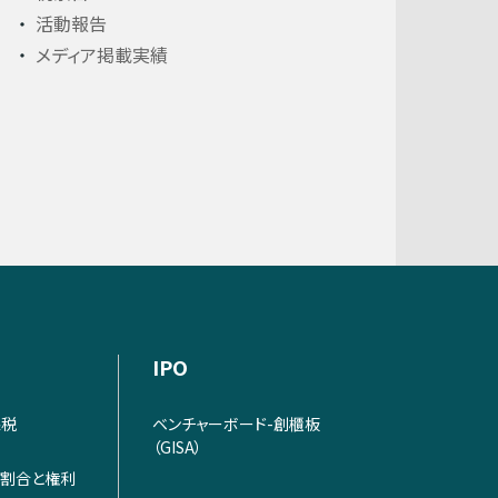
活動報告
メディア掲載実績
IPO
課税
ベンチャーボード-創櫃板
（GISA）
割合と権利