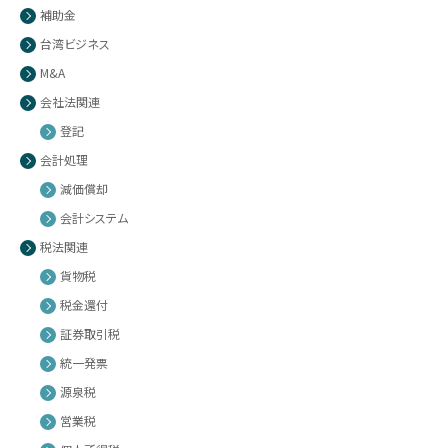
補助金
台湾ビジネス
M&A
会社法関連
登記
会計処理
減価償却
会計システム
税法関連
貨物税
税金還付
証券取引税
統一発票
源泉税
営業税