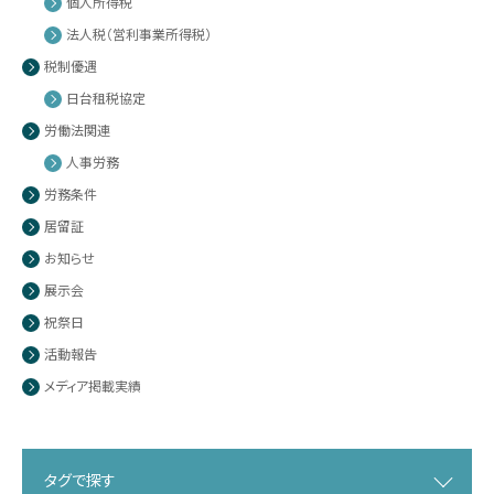
個人所得税
法人税（営利事業所得税）
税制優遇
日台租税協定
労働法関連
人事労務
労務条件
居留証
お知らせ
展示会
祝祭日
活動報告
メディア掲載実績
タグで探す