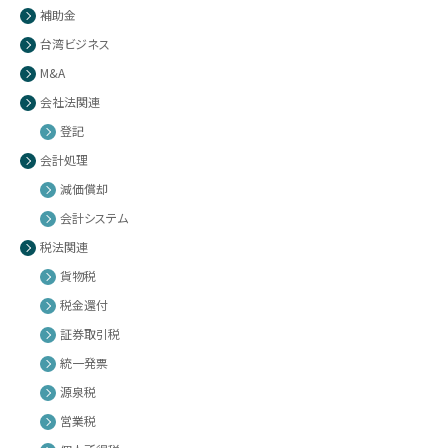
補助金
台湾ビジネス
M&A
会社法関連
登記
会計処理
減価償却
会計システム
税法関連
貨物税
税金還付
証券取引税
統一発票
源泉税
営業税