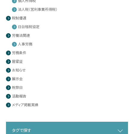
個人所得税
法人税（営利事業所得税）
税制優遇
日台租税協定
労働法関連
人事労務
労務条件
居留証
お知らせ
展示会
祝祭日
活動報告
メディア掲載実績
タグで探す