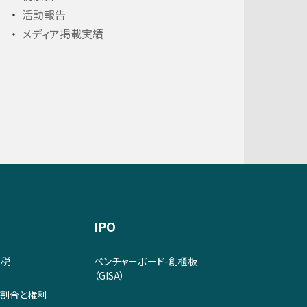
活動報告
メディア掲載実績
IPO
課税
ベンチャーボード-創櫃板
（GISA）
割合と権利