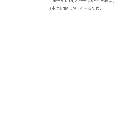
＝課税所得(a)×税率(b)-控除額(c )
日本と比較しやすくするため、…