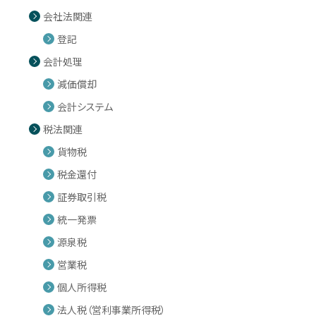
会社法関連
登記
会計処理
減価償却
会計システム
税法関連
貨物税
税金還付
証券取引税
統一発票
源泉税
営業税
個人所得税
法人税（営利事業所得税）