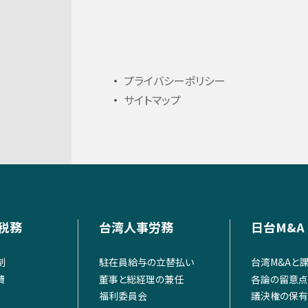
プライバシーポリシー
サイトマップ
税務
台湾人事労務
日台M&A
制
駐在員給与の立替払い
台湾M&Aと
費
董事と総経理の兼任
各論の留意点
福利委員会
議決権の保有