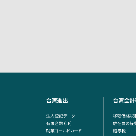
台湾進出
台湾会計
法人登記データ
移転価格税
有限合夥（LP）
駐在員の経
就業ゴールドカード
贈与税