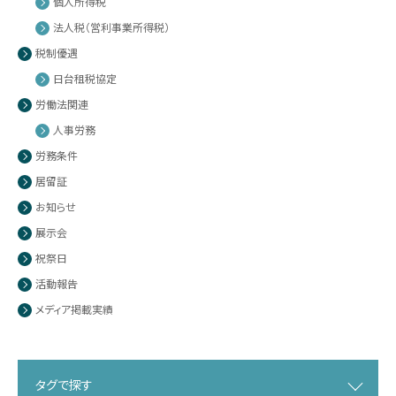
個人所得税
法人税（営利事業所得税）
税制優遇
日台租税協定
労働法関連
人事労務
労務条件
居留証
お知らせ
展示会
祝祭日
活動報告
メディア掲載実績
タグで探す