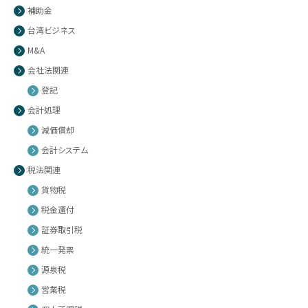
補助金
台湾ビジネス
M&A
会社法関連
登記
会計処理
減価償却
会計システム
税法関連
貨物税
税金還付
証券取引税
統一発票
源泉税
営業税