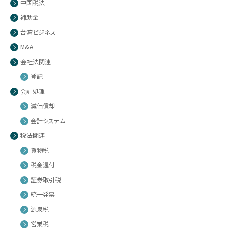
中国税法
補助金
台湾ビジネス
M&A
会社法関連
登記
会計処理
減価償却
会計システム
税法関連
貨物税
税金還付
証券取引税
統一発票
源泉税
営業税