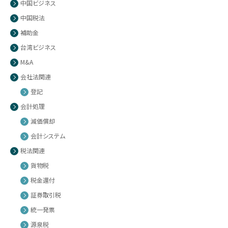
中国ビジネス
中国税法
補助金
台湾ビジネス
M&A
会社法関連
登記
会計処理
減価償却
会計システム
税法関連
貨物税
税金還付
証券取引税
統一発票
源泉税