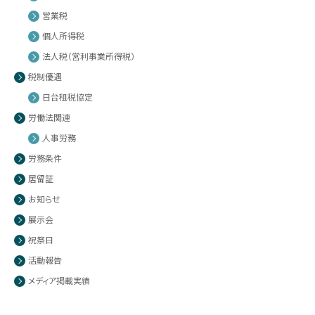
営業税
個人所得税
法人税（営利事業所得税）
税制優遇
日台租税協定
労働法関連
人事労務
労務条件
居留証
お知らせ
展示会
祝祭日
活動報告
メディア掲載実績