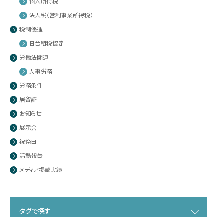
個人所得税
法人税（営利事業所得税）
税制優遇
日台租税協定
労働法関連
人事労務
労務条件
居留証
お知らせ
展示会
祝祭日
活動報告
メディア掲載実績
タグで探す