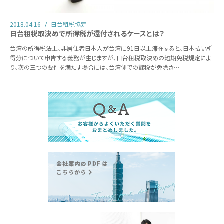
2018.04.16
日台租税協定
日台租税取決めで所得税が還付されるケースとは？
台湾の所得税法上、非居住者日本人が台湾に91日以上滞在すると、日本払い所
得分について申告する義務が生じますが、日台租税取決めの短期免税規定によ
り、次の三つの要件を満たす場合には、台湾側での課税が免除さ…