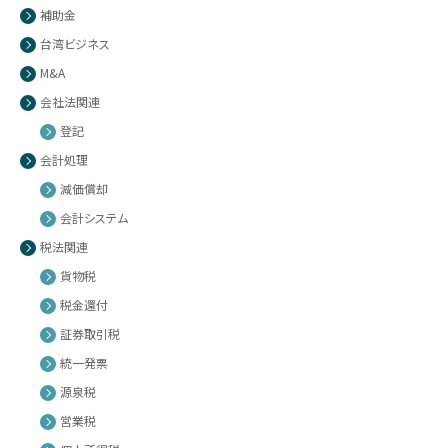
補助金
台湾ビジネス
M&A
会社法関連
登記
会計処理
減価償却
会計システム
税法関連
貨物税
税金還付
証券取引税
統一発票
源泉税
営業税