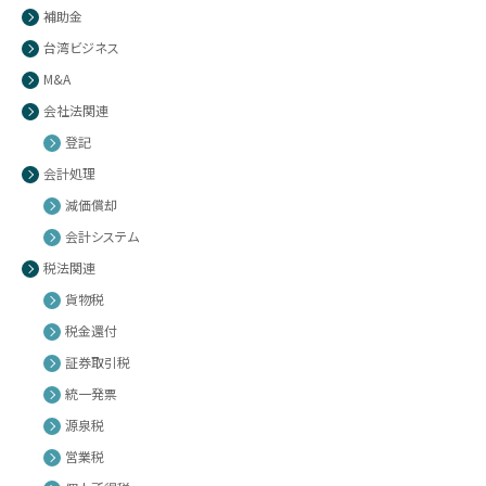
補助金
台湾ビジネス
M&A
会社法関連
登記
会計処理
減価償却
会計システム
税法関連
貨物税
税金還付
証券取引税
統一発票
源泉税
営業税