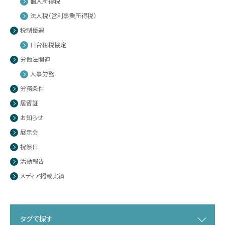
個人所得税
法人税（営利事業所得税）
税制優遇
日台租税協定
労働法関連
人事労務
労務条件
居留証
お知らせ
展示会
祝祭日
活動報告
メディア掲載実績
タグで探す