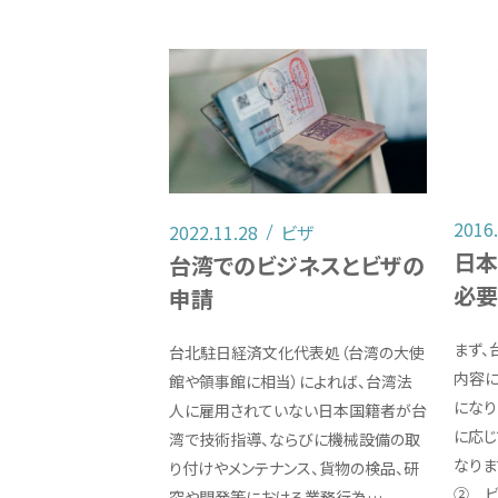
2016
2022.11.28
ビザ
日本
台湾でのビジネスとビザの
必要
申請
まず、
台北駐日経済文化代表処（台湾の大使
内容に
館や領事館に相当）によれば、台湾法
になり
人に雇用されていない日本国籍者が台
に応じ
湾で技術指導、ならびに機械設備の取
なりま
り付けやメンテナンス、貨物の検品、研
② ビ
究や開発等における業務行為…