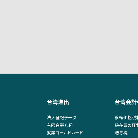
台湾進出
台湾会計
法人登記データ
移転価格税
有限合夥（LP）
駐在員の経
就業ゴールドカード
贈与税