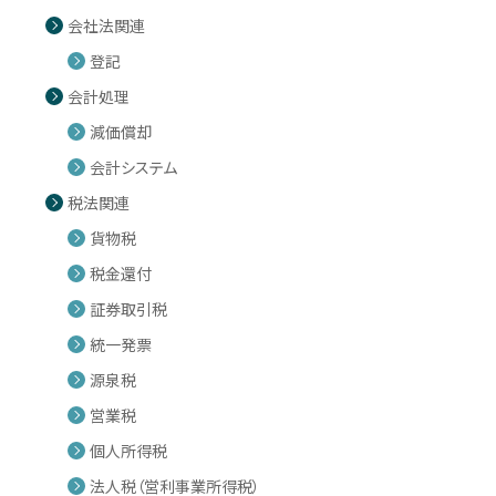
会社法関連
登記
会計処理
減価償却
会計システム
税法関連
貨物税
税金還付
証券取引税
統一発票
源泉税
営業税
個人所得税
法人税（営利事業所得税）