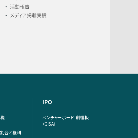
活動報告
メディア掲載実績
IPO
課税
ベンチャーボード-創櫃板
（GISA）
割合と権利