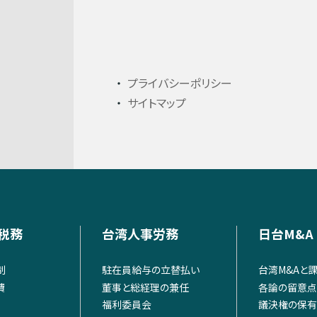
プライバシーポリシー
サイトマップ
税務
台湾人事労務
日台M&A
制
駐在員給与の立替払い
台湾M&Aと
費
董事と総経理の兼任
各論の留意点
福利委員会
議決権の保有