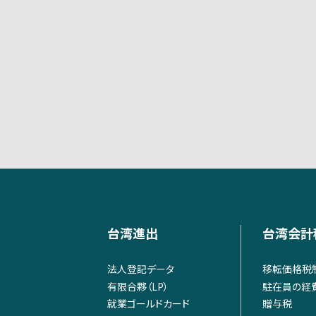
台湾進出
台湾会計
法人登記データ
移転価格税
有限合夥（LP）
駐在員の経
就業ゴールドカード
贈与税