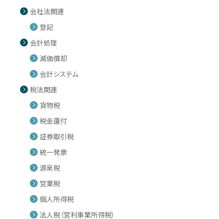
会社法関連
登記
会計処理
減価償却
会計システム
税法関連
貨物税
税金還付
証券取引税
統一発票
源泉税
営業税
個人所得税
法人税（営利事業所得税）