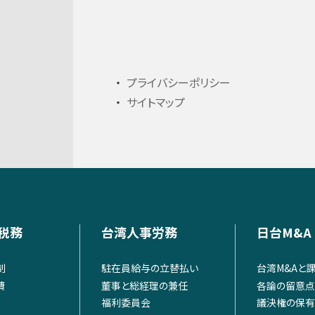
プライバシーポリシー
サイトマップ
税務
台湾人事労務
日台M&A
制
駐在員給与の立替払い
台湾M&Aと
費
董事と総経理の兼任
各論の留意点
福利委員会
議決権の保有