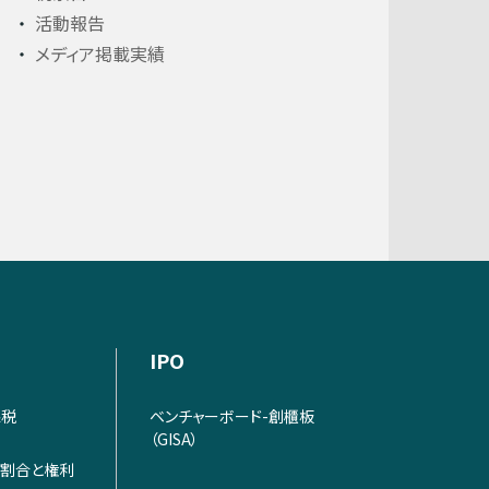
活動報告
メディア掲載実績
IPO
課税
ベンチャーボード-創櫃板
（GISA）
割合と権利