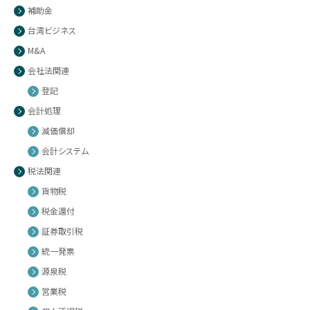
補助金
台湾ビジネス
M&A
会社法関連
登記
会計処理
減価償却
会計システム
税法関連
貨物税
税金還付
証券取引税
統一発票
源泉税
営業税