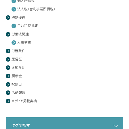
個人所得税
法人税（営利事業所得税）
税制優遇
日台租税協定
労働法関連
人事労務
労務条件
居留証
お知らせ
展示会
祝祭日
活動報告
メディア掲載実績
タグで探す