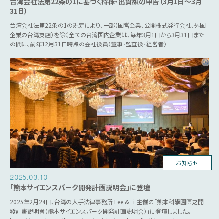
台湾会社法第22条の1に基づく持株・出資額の申告（3月1日～3月
31日）
台湾会社法第22条の1の規定により、一部（国営企業、公開株式発行会社、外国
企業の台湾支店）を除く全ての台湾国内企業は、毎年3月1日から3月31日まで
の間に、前年12月31日時点の会社役員（董事・監査役・経営者）…
台湾ビジネス
お知らせ
2025.03.10
「熊本サイエンスパーク開発計画説明会」に登壇
2025年2月24日、台湾の大手法律事務所 Lee & Li 主催の「熊本科學園區之開
發計畫說明會（熊本サイエンスパーク開発計画説明会）」に登壇しました。