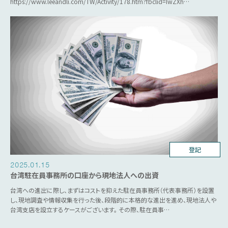
https://www.leeandli.com/TW/Activity/178.htm?fbclid=IwZXh…
台湾ビジネス
登記
2025.01.15
台湾駐在員事務所の口座から現地法人への出資
台湾への進出に際し、まずはコストを抑えた駐在員事務所（代表事務所）を設置
し、現地調査や情報収集を行った後、段階的に本格的な進出を進め、現地法人や
台湾支店を設立するケースがございます。 その際、駐在員事…