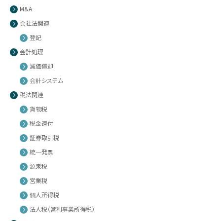
M&A
会社法関連
登記
会計処理
減価償却
会計システム
税法関連
貨物税
税金還付
証券取引税
統一発票
源泉税
営業税
個人所得税
法人税（営利事業所得税）