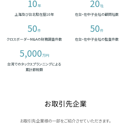
10
20
年
社
上海及び台北駐在歴10年
在台・在中子会社の顧問社数
50
50
件
件
クロスボーダーM&Aの財務調査件数
在台・在中子会社の監査件数
5,000
万円
台湾でのタックスプランニングによる
累計節税額
お取引先企業
お取引先企業様の一部をご紹介させていただきます。