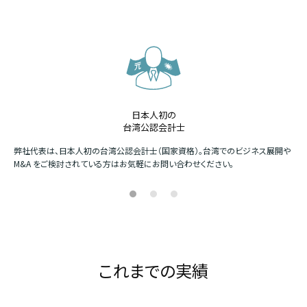
日本人初の
台湾公認会計士
か
弊社代表は、日本人初の台湾公認会計士（国家資格）。台湾でのビジネス展開や
四
M&A をご検討されている方はお気軽にお問い合わせください。
場
これまでの実績