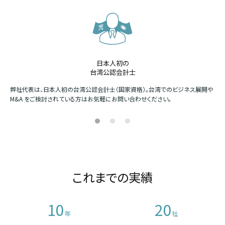
日本人初の
台湾公認会計士
か
弊社代表は、日本人初の台湾公認会計士（国家資格）。台湾でのビジネス展開や
四
M&A をご検討されている方はお気軽にお問い合わせください。
場
これまでの実績
10
20
年
社