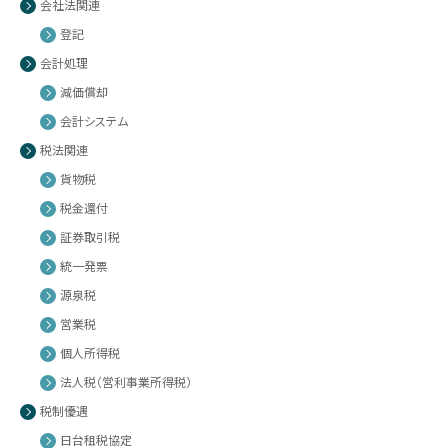
会社法関連
登記
会計処理
減価償却
会計システム
税法関連
貨物税
税金還付
証券取引税
統一発票
源泉税
営業税
個人所得税
法人税（営利事業所得税）
税制優遇
日台租税協定