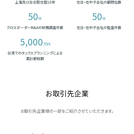
上海及び台北駐在歴10年
在台・在中子会社の顧問社数
50
50
件
件
クロスボーダーM&Aの財務調査件数
在台・在中子会社の監査件数
5,000
万円
台湾でのタックスプランニングによる
累計節税額
お取引先企業
お取引先企業様の一部をご紹介させていただきます。