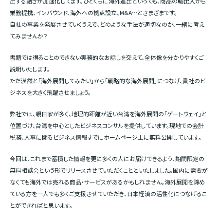
出する動きが加速化してます。ひとくちに海外進出といっても、商品の輸出入から
業務提携、インバウンド、海外への拠点設立、M&A…とさまざまです。
自社の事業を発展させていくうえで、どのような手法が適切なのか、一緒に考え
てみませんか？
書籍では得ることのできない実務的なお話しを交えて、全体像を分かりやすくご
説明いたします。
ただ漠然と「海外展開してみたい」から「戦略的な海外展開」につなげ、貴社のビ
ジネスを大きく飛躍させましょう。
弊社では、親日家が多く、地理的距離が近い台湾を海外展開の「ゲートウェイ」と
位置づけ、台湾を中心としたビジネスコンサルを提供しています。現地での会計
税務、人事に関るビジネス情報すでにホームページ上に無料公開しています。
今回は、これまで蓄積した情報を更に多くの人にお届けできるよう、期間限定の
無料相談会という形でリリースさせていただくことといたしました。国内に需要が
なくても海外では売れる商品・サービスがあるかもしれません。海外展開を諦め
ている方を一人でも多くご支援させていただき、日本経済の活性化につなげるこ
とができればと思います。