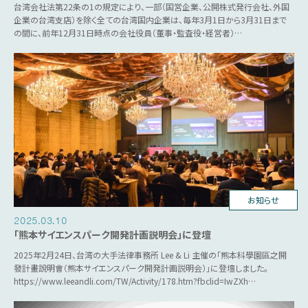
台湾会社法第22条の1の規定により、一部（国営企業、公開株式発行会社、外国
企業の台湾支店）を除く全ての台湾国内企業は、毎年3月1日から3月31日まで
の間に、前年12月31日時点の会社役員（董事・監査役・経営者）…
台湾ビジネス
お知らせ
2025.03.10
「熊本サイエンスパーク開発計画説明会」に登壇
2025年2月24日、台湾の大手法律事務所 Lee & Li 主催の「熊本科學園區之開
發計畫說明會（熊本サイエンスパーク開発計画説明会）」に登壇しました。
https://www.leeandli.com/TW/Activity/178.htm?fbclid=IwZXh…