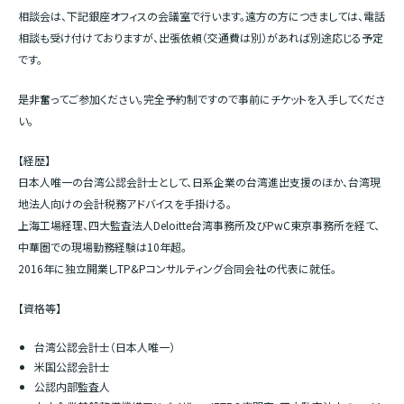
相談会は、下記銀座オフィスの会議室で行います。遠方の方につきましては、電話
相談も受け付けておりますが、出張依頼（交通費は別）があれば別途応じる予定
です。
是非奮ってご参加ください。完全予約制ですので事前にチケットを入手してくださ
い。
【経歴】
日本人唯一の台湾公認会計士として、日系企業の台湾進出支援のほか、台湾現
地法人向けの会計税務アドバイスを手掛ける。
上海工場経理、四大監査法人Deloitte台湾事務所及びPwC東京事務所を経て、
中華圏での現場勤務経験は10年超。
2016年に独立開業しTP&Pコンサルティング合同会社の代表に就任。
【資格等】
台湾公認会計士（日本人唯一）
米国公認会計士
公認内部監査人