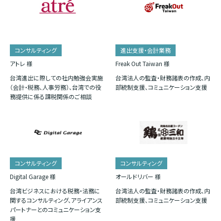
コンサルティング
進出支援・会計業務
アトレ 様
Freak Out Taiwan 様
台湾進出に際しての社内勉強会実施
台湾法人の監査・財務諸表の作成、内
（会計・税務、人事労務）、台湾での役
部統制支援、コミュニケーション支援
務提供に係る課税関係のご相談
コンサルティング
コンサルティング
Digital Garage 様
オールドリバー 様
台湾ビジネスにおける税務・法務に
台湾法人の監査・財務諸表の作成、内
関するコンサルティング、アライアンス
部統制支援、コミュニケーション支援
パートナーとのコミュニケーション支
援