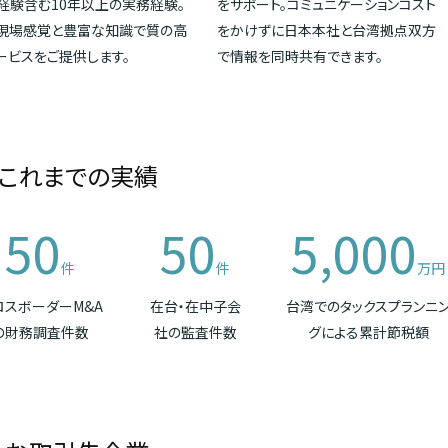
経験含む10年以上の実務経験。
をサポート。コミュニケーションコスト
現場感覚と豊富な知識で質の高
をかけずに日本本社と台湾拠点双方
ービスをご提供します。
で情報を同時共有できます。
これまでの実績
50
50
5,000
件
件
万円
ロスボーダーM&A
在台・在中子会
台湾でのタックスプランニ
の財務調査件数
社の監査件数
グによる累計節税額