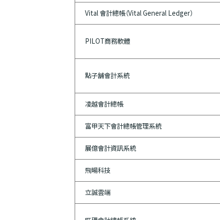
Vital 會計總帳（Vital General Ledger）
PILOT商務軟體
點子舖會計系統
凌越會計總帳
​富甲天下會計總帳管理系統
展億會計資訊系統
飛暘科技
立誠雲端