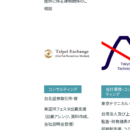
提供に係る課税関係のご
相談
コンサルティング
会計業務・コ
ティング
台北証券取引所 様
東京テクニカル 
東証IRフェスタ出展支援
台湾法人及び上
（出展アレンジ、資料作成、
監査・財務諸表
会社説明会登壇）
部統制支援、コ