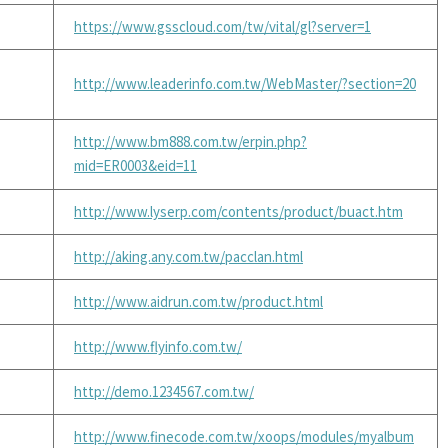
https://www.gsscloud.com/tw/vital/gl?server=1
http://www.leaderinfo.com.tw/WebMaster/?section=20
http://www.bm888.com.tw/erpin.php?
mid=ER0003&eid=11
http://www.lyserp.com/contents/product/buact.htm
http://aking.any.com.tw/pacclan.html
http://www.aidrun.com.tw/product.html
http://www.flyinfo.com.tw/
http://demo.1234567.com.tw/
http://www.finecode.com.tw/xoops/modules/myalbum