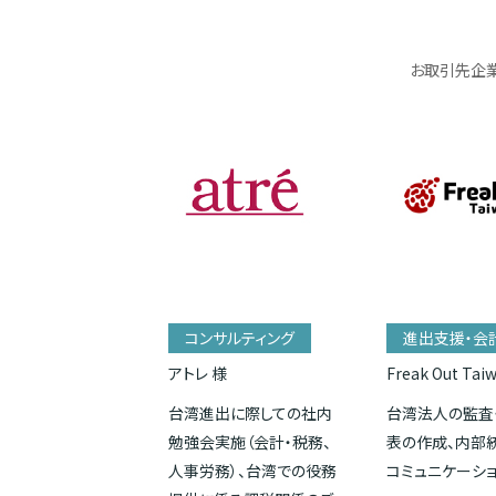
お取引先企業
コンサルティング
進出支援・会
アトレ 様
Freak Out Tai
台湾進出に際しての社内
台湾法人の監査
勉強会実施（会計・税務、
表の作成、内部
人事労務）、台湾での役務
コミュニケーシ