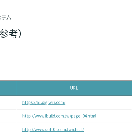
ステム
参考）
URL
https://a1.digiwin.com/
http://www.ibuild.com.tw/page_04.html
http://www.soft01.com.tw/chit1/