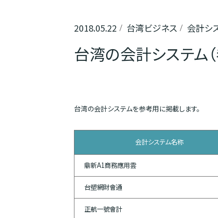
2018.05.22
台湾ビジネス
会計シ
台湾の会計システム（
台湾の会計システムを参考用に掲載します。
会計システム名称
鼎新A1商務應用雲
台塑網財會通
正航一號會計