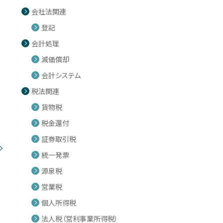
会社法関連
登記
会計処理
減価償却
会計システム
税法関連
貨物税
税金還付
証券取引税
統一発票
源泉税
営業税
個人所得税
法人税（営利事業所得税）