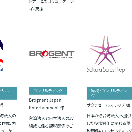
トナーとのコミュニケーシ
ョン支援
ンサル
コンサルティング
節税・コンサルティン
グ
Brognent Japan
様
サクラセールス レップ 様
Entertainment 様
海法人の
日本から台湾法人へ提供
台湾法人と日本法人のJV
の作成、内
した役務対価に関わる課
組成に係る課税関係のご
ミュニケー
税関係のコンサルティン