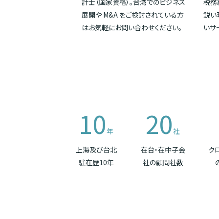
計士（国家資格）。台湾でのビジネス
税務
展開や M&A をご検討されている方
鋭い
はお気軽にお問い合わせください。
いサ
10
20
年
社
上海及び台北
在台・在中子会
ク
駐在歴10年
社の顧問社数