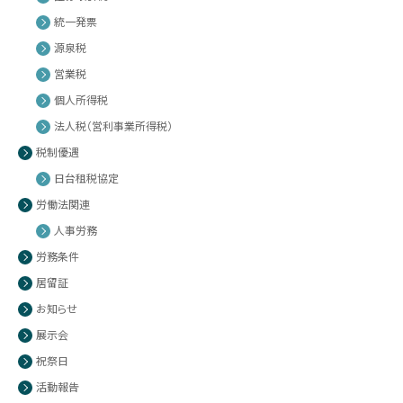
統一発票
源泉税
営業税
個人所得税
法人税（営利事業所得税）
税制優遇
日台租税協定
労働法関連
人事労務
労務条件
居留証
お知らせ
展示会
祝祭日
活動報告