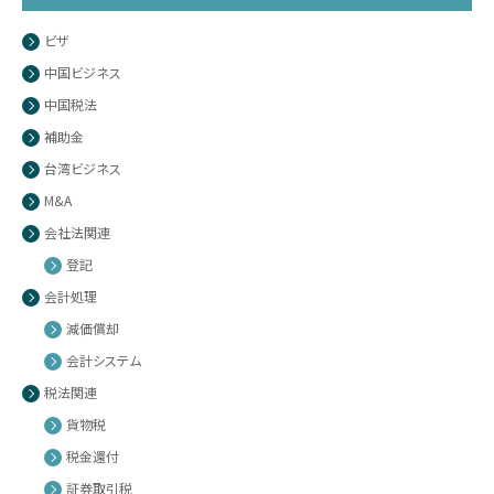
ビザ
中国ビジネス
中国税法
補助金
台湾ビジネス
M&A
会社法関連
登記
会計処理
減価償却
会計システム
税法関連
貨物税
税金還付
証券取引税