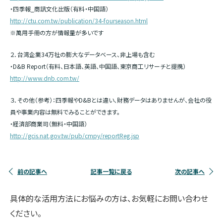
・四季報_商訊文化出版（有料・中国語）
http://ctu.com.tw/publication/34-fourseason.html
※萬用手冊の方が情報量が多いです
２．台湾企業34万社の膨大なデータベース、非上場も含む
・D&B Report（有料、日本語、英語、中国語、東京商工リサーチと提携）
http://www.dnb.com.tw/
３．その他（参考）：四季報やD&Bとは違い、財務データはありませんが、会社の役
員や事業内容は無料でみることができます。
・経済部商業司（無料・中国語）
http://gcis.nat.gov.tw/pub/cmpy/reportReg.jsp
前の記事へ
記事一覧に戻る
次の記事へ
具体的な活用方法にお悩みの方は、お気軽にお問い合わせ
ください。