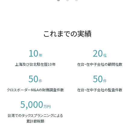
これまでの実績
10
20
年
社
上海及び台北駐在歴10年
在台・在中子会社の顧問社数
50
50
件
件
クロスボーダーM&Aの財務調査件数
在台・在中子会社の監査件数
5,000
万円
台湾でのタックスプランニングによる
累計節税額