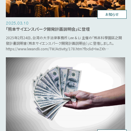
台湾ビジネス
お知らせ
2025.03.10
「熊本サイエンスパーク開発計画説明会」に登壇
2025年2月24日、台湾の大手法律事務所 Lee & Li 主催の「熊本科學園區之開
發計畫說明會（熊本サイエンスパーク開発計画説明会）」に登壇しました。
https://www.leeandli.com/TW/Activity/178.htm?fbclid=IwZXh…