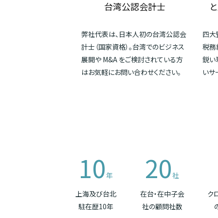
台湾公認会計士
と
弊社代表は、日本人初の台湾公認会
四大
計士（国家資格）。台湾でのビジネス
税務
展開や M&A をご検討されている方
鋭い
はお気軽にお問い合わせください。
いサ
10
20
年
社
上海及び台北
在台・在中子会
ク
駐在歴10年
社の顧問社数