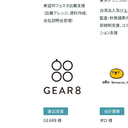
東京テクニカル 
東証IRフェスタ出展支援
台湾法人及び上
（出展アレンジ、資料作成、
監査・財務諸表
会社説明会登壇）
部統制支援、コ
ション支援
進出支援
会計業務
GEAR8 様
オロ 様