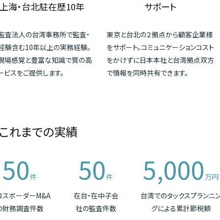
上海・台北駐在歴10年
サポート
監査法人の台湾事務所で監査・
東京と台北の２拠点から顧客企業様
経験含む10年以上の実務経験。
をサポート。コミュニケーションコスト
現場感覚と豊富な知識で質の高
をかけずに日本本社と台湾拠点双方
ービスをご提供します。
で情報を同時共有できます。
これまでの実績
50
50
5,000
件
件
万円
ロスボーダーM&A
在台・在中子会
台湾でのタックスプランニ
の財務調査件数
社の監査件数
グによる累計節税額