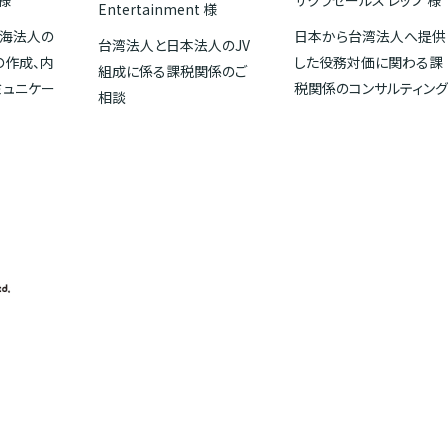
様
サクラセールス レップ 様
Entertainment 様
海法人の
日本から台湾法人へ提供
台湾法人と日本法人のJV
の作成、内
した役務対価に関わる課
組成に係る課税関係のご
ミュニケー
税関係のコンサルティン
相談