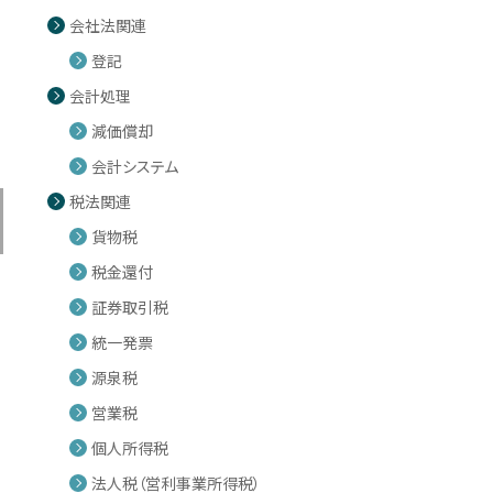
会社法関連
登記
会計処理
減価償却
会計システム
税法関連
貨物税
税金還付
証券取引税
統一発票
源泉税
営業税
個人所得税
法人税（営利事業所得税）