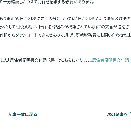
て十分確認したうえで発行を請求する必要があります。
ありますが、日台租税協定用の分については”日台租税民間取決め及びその
全体として租税条約に相当する枠組みが構築されています”の文言が追記さ
はHPからダウンロードできませんので、別途、所轄税務署にお問い合わせの
手した「居住者証明書交付請求書」はこちらになります。
居住者証明書交付請
記事一覧に戻る
次の記事へ