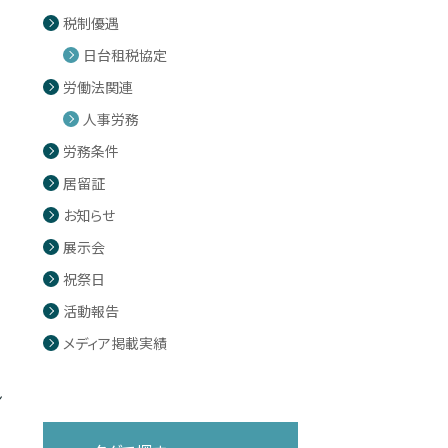
税制優遇
日台租税協定
労働法関連
人事労務
労務条件
居留証
お知らせ
展示会
祝祭日
活動報告
メディア掲載実績
ン