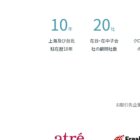
10
20
年
社
上海及び台北
在台・在中子会
ク
駐在歴10年
社の顧問社数
お取引先企業