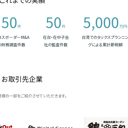
50
50
5,000
件
件
万円
ロスボーダーM&A
在台・在中子会
台湾でのタックスプランニ
の財務調査件数
社の監査件数
グによる累計節税額
お取引先企業
様の一部をご紹介させていただきます。