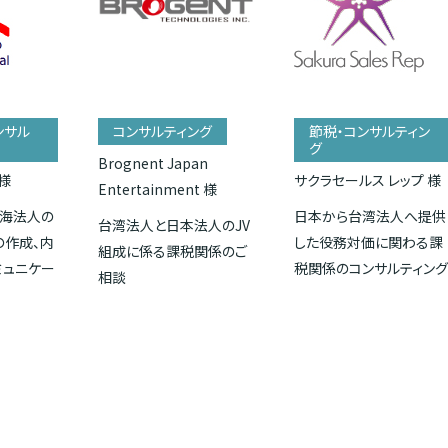
ンサル
コンサルティング
節税・コンサルティン
グ
Brognent Japan
様
サクラセールス レップ 様
Entertainment 様
海法人の
日本から台湾法人へ提供
台湾法人と日本法人のJV
の作成、内
した役務対価に関わる課
組成に係る課税関係のご
ミュニケー
税関係のコンサルティン
相談