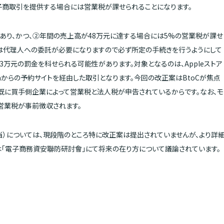
子商取引を提供する場合には営業税が課せられることになります。
あり、かつ、②年間の売上高が48万元に達する場合には5%の営業税が課せ
は代理人への委託が必要になりますので必ず所定の手続きを行うようにして
3万元の罰金を科せられる可能性があります。対象となるのは、Appleストア
godaからの予約サイトを経由した取引となります。今回の改正案はBtoCが焦点
既に買手側企業によって営業税と法人税が申告されているからです。なお、モ
営業税が事前徴収されます。
当）については、現段階のところ特に改正案は提出されていませんが、より詳
には「電子商務資安聯防研討會」にて将来の在り方について議論されています。