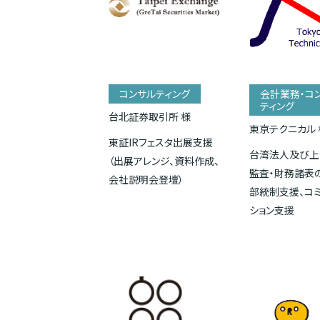
コンサルティング
会計業務・コ
ティング
台北証券取引所 様
東京テクニカル 
東証IRフェスタ出展支援
台湾法人及び上
（出展アレンジ、資料作成、
監査・財務諸表
会社説明会登壇）
部統制支援、コ
ション支援