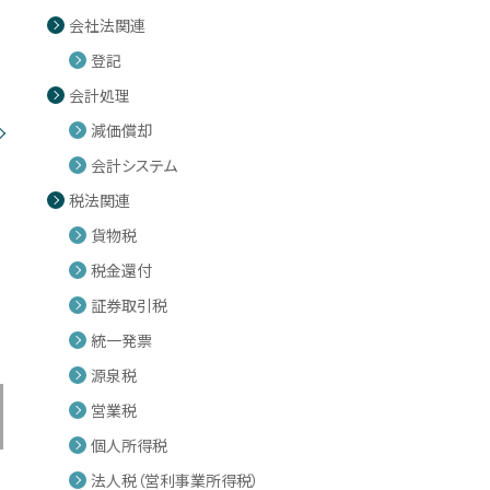
会社法関連
登記
会計処理
減価償却
会計システム
税法関連
貨物税
税金還付
証券取引税
統一発票
源泉税
営業税
個人所得税
法人税（営利事業所得税）