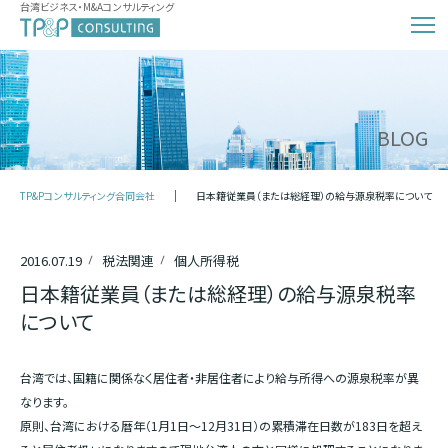
台湾ビジネス・M&Aコンサルティング
BLOG
TP&Pコンサルティング合同会社
日本籍従業員（または総経理）の給与源泉税率について
2016.07.19
税法関連
個人所得税
日本籍従業員（または総経理）の給与源泉税率
について
台湾では、国籍に関係なく居住者・非居住者により給与所得への源泉税率が異
なります。
原則、台湾における暦年（1月1日～12月31日）の累積滞在日数が183日を超え