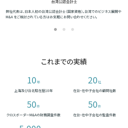
台湾公認会計士
か
弊社代表は、日本人初の台湾公認会計士（国家資格）。台湾でのビジネス展開や
四
M&A をご検討されている方はお気軽にお問い合わせください。
場
これまでの実績
10
20
年
社
上海及び台北駐在歴10年
在台・在中子会社の顧問社数
50
50
件
件
クロスボーダーM&Aの財務調査件数
在台・在中子会社の監査件数