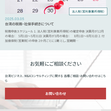
法人税（営利事業所得税）
個人所得税
人事労務
源泉税
営業税
2025.03.05
台湾の税務・社保手続きについて
税務申告スケジュール 1. 法人税（営利事業所得税）の確定申告 決算月が12月
の場合： 5月1日～5月31日 決算月が3月の場合： 8月1日～8月31日 2. 付
加価値税（営業税）の申告 2か月ごとに1期 とし、翌期開…
お気軽にご相談ください
台湾ビジネス、 M&Aコンサルティングに関する
各種ご相談・お問い合わせはこち
ら
お問い合わせ