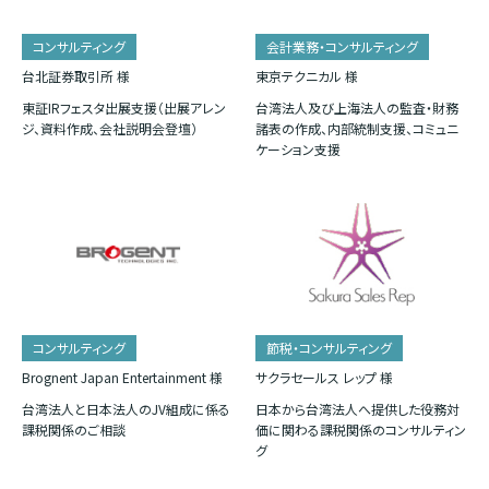
コンサルティング
会計業務・コンサルティング
台北証券取引所 様
東京テクニカル 様
東証IRフェスタ出展支援（出展アレン
台湾法人及び上海法人の監査・財務
ジ、資料作成、会社説明会登壇）
諸表の作成、内部統制支援、コミュニ
ケーション支援
コンサルティング
節税・コンサルティング
Brognent Japan Entertainment 様
サクラセールス レップ 様
台湾法人と日本法人のJV組成に係る
日本から台湾法人へ提供した役務対
課税関係のご相談
価に関わる課税関係のコンサルティン
グ