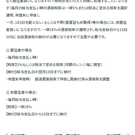
ると居住者扱いになりますので現地台湾人の方と同様に処理することになりま
す（毎月の給与支払い時の源泉税率は一律5％または税法に定める税率を選択
適用、年度末に申告）。
一方、183日を超えない、もしくは不明（居留証も未取得）等の場合には、非居住
者扱いになりますので、一律18％の源泉税率が適用され、給与支給日から10日
以内に当該源泉税の納付が必要となりますので注意が必要です。
1) 居住者の場合
・毎月給与支払い時：
【税率】5％もしくは税法で定める税率（月額のレンジ毎に規定）
【納付】給与支払日の翌月10日までに納付
・年度末申告時： 超過累進税率で申告し既納付済み源泉税を調整
2) 非居住者の場合：
・毎月給与支払い時：
【税率】一律18％
【納付】給与支払日から10日までに納付