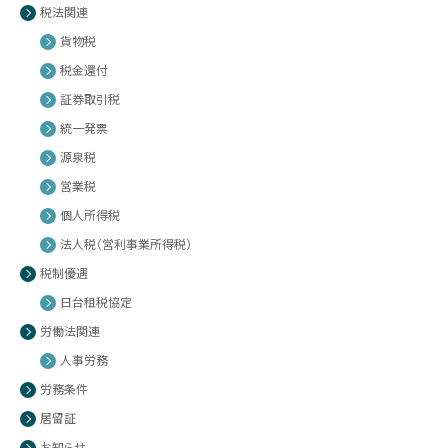
税法関連
貨物税
税金還付
証券取引税
統一発票
源泉税
営業税
個人所得税
法人税（営利事業所得税）
税制優遇
日台租税協定
労働法関連
人事労務
労務条件
居留証
お知らせ