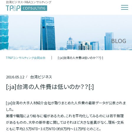
台湾ビジネス・M&Aコンサルティング
BLOG
TP&Pコンサルティング合同会社
[:ja]台湾の人件費は低いのか？？[:]
2016.05.12
台湾ビジネス
[:ja]台湾の人件費は低いのか？？[:]
[:ja]台湾の大手人材紹介会社が取りまとめた人件費の最新データが公表されま
した。
業種や職階により給与に幅があるため、これを平均化してみるのには若干無理
があるものの、大卒の新卒者に関してはそれほど大きな差異がなく、理系・文系
ともに平均2.5万NTD~3.0万NTD（約8万円～11万円）とのこと。