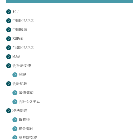
ビザ
中国ビジネス
中国税法
補助金
台湾ビジネス
M&A
会社法関連
登記
会計処理
減価償却
会計システム
税法関連
貨物税
税金還付
証券取引税