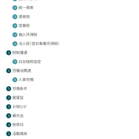
統一発票
源泉税
営業税
個人所得税
法人税（営利事業所得税）
税制優遇
日台租税協定
労働法関連
人事労務
労務条件
居留証
お知らせ
展示会
祝祭日
活動報告