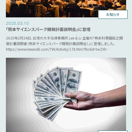
台湾ビジネス
お知らせ
2025.03.10
「熊本サイエンスパーク開発計画説明会」に登壇
2025年2月24日、台湾の大手法律事務所 Lee & Li 主催の「熊本科學園區之開
發計畫說明會（熊本サイエンスパーク開発計画説明会）」に登壇しました。
https://www.leeandli.com/TW/Activity/178.htm?fbclid=IwZXh…