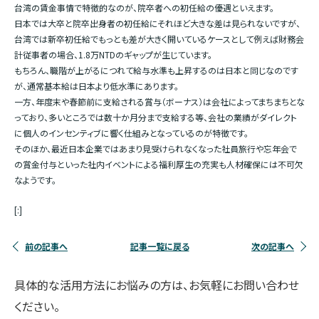
台湾の賃金事情で特徴的なのが、院卒者への初任給の優遇といえます。
日本では大卒と院卒出身者の初任給にそれほど大きな差は見られないですが、
台湾では新卒初任給でもっとも差が大きく開いているケースとして例えば財務会
計従事者の場合、1.8万NTDのギャップが生じています。
もちろん、職階が上がるにつれて給与水準も上昇するのは日本と同じなのです
が、通常基本給は日本より低水準にあります。
一方、年度末や春節前に支給される賞与（ボーナス）は会社によってまちまちとな
っており、多いところでは数十か月分まで支給する等、会社の業績がダイレクト
に個人のインセンティブに響く仕組みとなっているのが特徴です。
そのほか、最近日本企業ではあまり見受けられなくなった社員旅行や忘年会で
の賞金付与といった社内イベントによる福利厚生の充実も人材確保には不可欠
なようです。
[:]
前の記事へ
記事一覧に戻る
次の記事へ
具体的な活用方法にお悩みの方は、お気軽にお問い合わせ
ください。