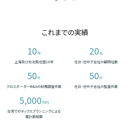
これまでの実績
10
20
年
社
上海及び台北駐在歴10年
在台・在中子会社の顧問社数
50
50
件
件
クロスボーダーM&Aの財務調査件数
在台・在中子会社の監査件数
5,000
万円
台湾でのタックスプランニングによる
累計節税額