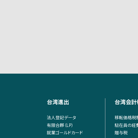
台湾進出
台湾会計
法人登記データ
移転価格税
有限合夥（LP）
駐在員の経
就業ゴールドカード
贈与税