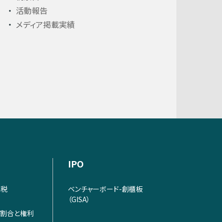
活動報告
メディア掲載実績
IPO
課税
ベンチャーボード-創櫃板
（GISA）
割合と権利