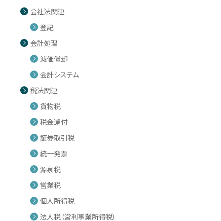
会社法関連
登記
会計処理
減価償却
会計システム
税法関連
貨物税
税金還付
証券取引税
統一発票
源泉税
営業税
個人所得税
法人税（営利事業所得税）