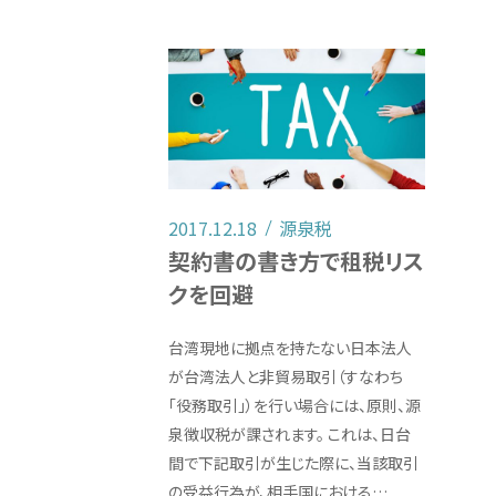
2017.12.18
源泉税
契約書の書き方で租税リス
クを回避
台湾現地に拠点を持たない日本法人
が台湾法人と非貿易取引（すなわち
「役務取引」）を行い場合には、原則、源
泉徴収税が課されます。 これは、日台
間で下記取引が生じた際に、当該取引
の受益行為が、相手国における…