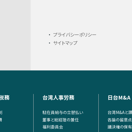
プライバシーポリシー
サイトマップ
税務
台湾人事労務
日台M&A
制
駐在員給与の立替払い
台湾M&Aと
費
董事と総経理の兼任
各論の留意点
福利委員会
議決権の保有