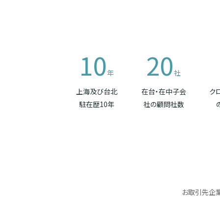
10
20
年
社
上海及び台北
在台・在中子会
ク
駐在歴10年
社の顧問社数
お取引先企業