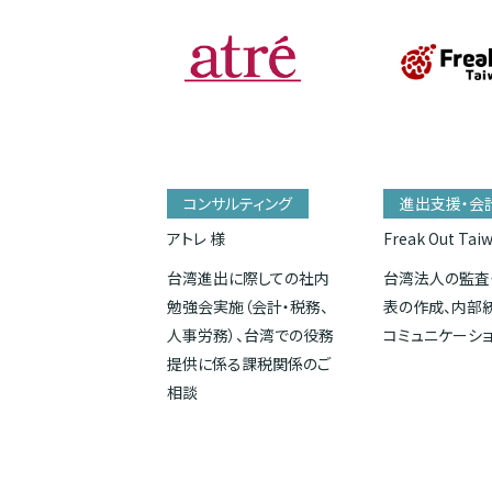
コンサルティング
進出支援・会
アトレ 様
Freak Out Tai
台湾進出に際しての社内
台湾法人の監査
勉強会実施（会計・税務、
表の作成、内部
人事労務）、台湾での役務
コミュニケーシ
提供に係る課税関係のご
相談