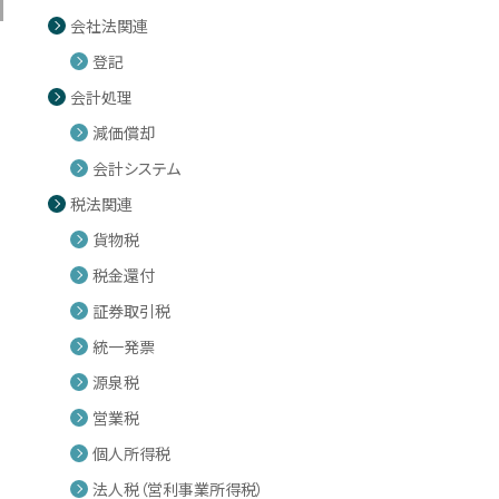
会社法関連
登記
会計処理
減価償却
会計システム
税法関連
貨物税
税金還付
証券取引税
統一発票
源泉税
営業税
個人所得税
法人税（営利事業所得税）