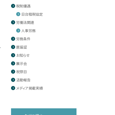
税制優遇
日台租税協定
労働法関連
人事労務
労務条件
居留証
ン
お知らせ
展示会
祝祭日
活動報告
メディア掲載実績