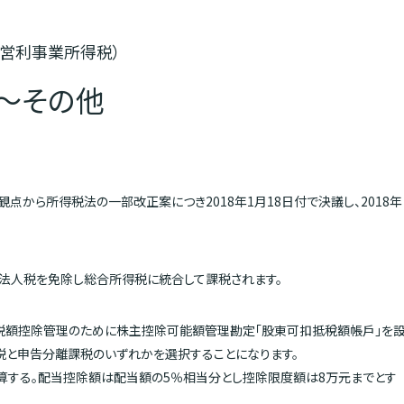
（営利事業所得税）
～その他
点から所得税法の一部改正案につき2018年1月18日付で決議し、2018年
法人税を免除し総合所得税に統合して課税されます。
税額控除管理のために株主控除可能額管理勘定「股東可扣抵稅額帳戶」を
税と申告分離課税のいずれかを選択することになります。
算する。配当控除額は配当額の5％相当分とし控除限度額は8万元までとす