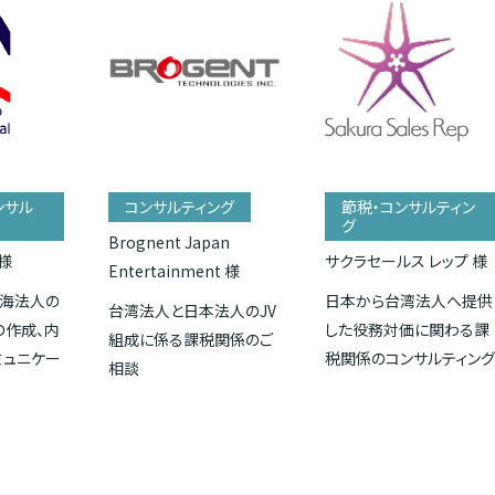
ンサル
コンサルティング
節税・コンサルティン
グ
Brognent Japan
様
サクラセールス レップ 様
Entertainment 様
海法人の
日本から台湾法人へ提供
台湾法人と日本法人のJV
の作成、内
した役務対価に関わる課
組成に係る課税関係のご
ミュニケー
税関係のコンサルティン
相談