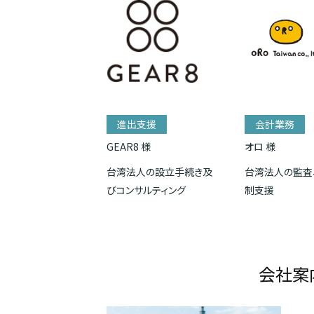
進出支援
会計業務
GEAR8 様
オロ 様
台湾法人の設立手続き及
台湾法人の監査
びコンサルティング
制支援
会社案