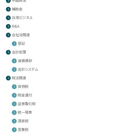
中国税法
補助金
台湾ビジネス
M&A
会社法関連
登記
会計処理
減価償却
会計システム
税法関連
貨物税
税金還付
証券取引税
統一発票
源泉税
営業税