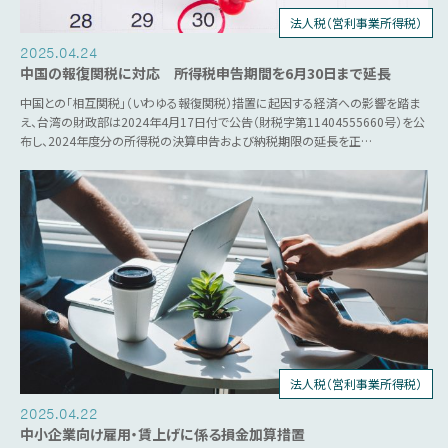
法人税（営利事業所得税）
個人所得税
2025.04.24
中国の報復関税に対応 所得税申告期間を6月30日まで延長
中国との「相互関税」（いわゆる報復関税）措置に起因する経済への影響を踏ま
え、台湾の財政部は2024年4月17日付で公告（財税字第11404555660号）を公
布し、2024年度分の所得税の決算申告および納税期限の延長を正…
法人税（営利事業所得税）
税制優遇
2025.04.22
中小企業向け雇用・賃上げに係る損金加算措置