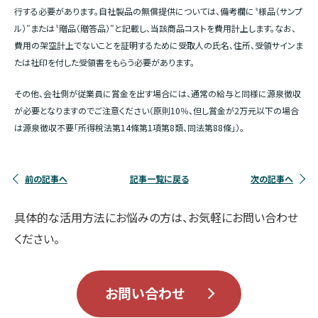
行する必要があります。自社製品の無償提供については、備考欄に〝様品（サンプ
ル）″または〝贈品（贈答品）″と記載し、当該商品コストを費用計上します。なお、
費用の架空計上でないことを証明するために受取人の氏名、住所、受領サインま
たは社印を付した受領書をもらう必要があります。
その他、会社側が従業員に賞金を出す場合には、通常の給与と同様に源泉徴収
が必要となりますのでご注意ください（原則10％、但し賞金が2万元以下の場合
は源泉徴収不要「所得稅法第14條第1項第8類、同法第88條」）。
前の記事へ
記事一覧に戻る
次の記事へ
具体的な活用方法にお悩みの方は、お気軽にお問い合わせ
ください。
お問い合わせ