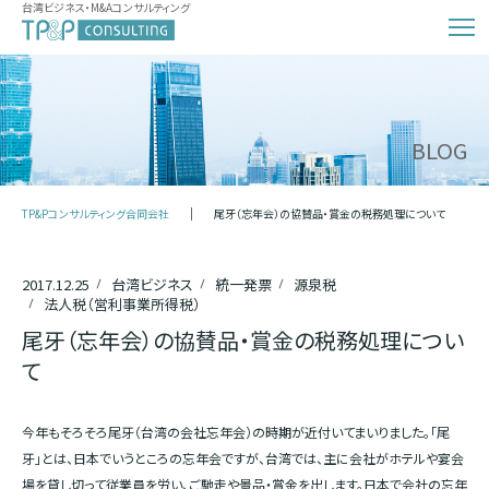
台湾ビジネス・M&Aコンサルティング
BLOG
TP&Pコンサルティング合同会社
尾牙（忘年会）の協賛品・賞金の税務処理について
2017.12.25
台湾ビジネス
統一発票
源泉税
法人税（営利事業所得税）
尾牙（忘年会）の協賛品・賞金の税務処理につい
て
今年もそろそろ尾牙（台湾の会社忘年会）の時期が近付いてまいりました。「尾
牙」とは、日本でいうところの忘年会ですが、台湾では、主に会社がホテルや宴会
場を貸し切って従業員を労い、ご馳走や景品・賞金を出します。日本で会社の忘年