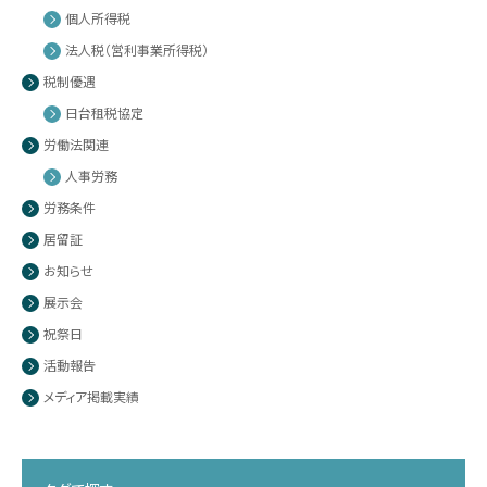
個人所得税
法人税（営利事業所得税）
税制優遇
日台租税協定
労働法関連
人事労務
労務条件
居留証
お知らせ
展示会
祝祭日
活動報告
メディア掲載実績