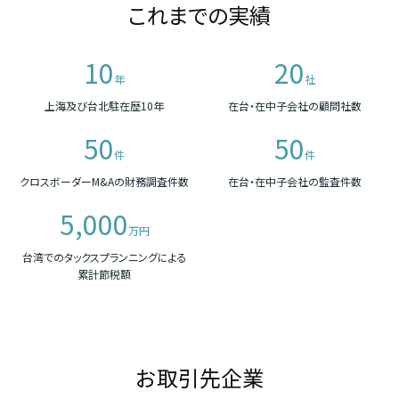
これまでの実績
10
20
年
社
上海及び台北駐在歴10年
在台・在中子会社の顧問社数
50
50
件
件
クロスボーダーM&Aの財務調査件数
在台・在中子会社の監査件数
5,000
万円
台湾でのタックスプランニングによる
累計節税額
お取引先企業