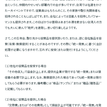
会というと、仲間内やせいぜい部署内での会が多いですが、台湾では社運をかけ
た一大イベントですので、従業員はもちろんのこと、その家族や取引先関係者も
招待されることもしばしばです。また、会社によっては芸能人を招待したパフォー
マンスも提供されます。この日ばかりは普段はあまりお酒を飲まない台湾人の方
でも大いに飲んで「乾杯」を連発し、思い切り楽しむようです。
さて、この忘年会、取引先から協賛品を提供頂いたり、または、逆に自社製品を協
賛（有償・無償提供）することがあるのですが、その際に「統一発票」に基づく会計
処理が必要になりますので、忘れずに授受（または発行）するようにしてくださ
い。
（１）他社の協賛品を授受する場合
「その他収入」で益金計上します。提供元企業が発行する「統一発票」または領
収書の金額で計上します。なお、無償提供された場合であっても統一発票は発行
してもらう必要があります。備考欄には〝様品（サンプル）″または〝贈品（贈答品）″
と記載してもらいます。
（２）他社に協賛品を提供した場合
「交際費」または「その他費用」として損金計上が可能ですが、「統一発票」を発