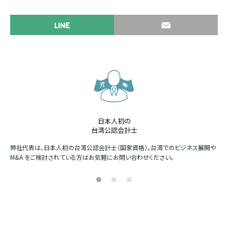
日本人初の
台湾公認会計士
か
弊社代表は、日本人初の台湾公認会計士（国家資格）。台湾でのビジネス展開や
四
M&A をご検討されている方はお気軽にお問い合わせください。
場