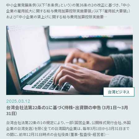
中小企業発展条例（以下「本条例」という）の第36条の2の改正に基づき、「中小
企業の雇用拡大に関する給与費用加算控除実施要領」（以下「雇用拡大要領」）
および「中小企業の賃上げに関する給与費用加算控除実施要…
台湾ビジネス
2025.03.12
台湾会社法第22条の1に基づく持株・出資額の申告（3月1日～3月
31日）
台湾会社法第22条の1の規定により、一部（国営企業、公開株式発行会社、外国
企業の台湾支店）を除く全ての台湾国内企業は、毎年3月1日から3月31日まで
の間に、前年12月31日時点の会社役員（董事・監査役・経営者）…