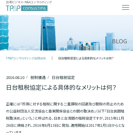
台湾ビジネス・M&Aコンサルティング
BLOG
TP&Pコンサルティング合同会社
日台租税協定による具体的なメリットは何？
2016.08.10
税制優遇
日台租税協定
日台租税協定による具体的なメリットは何？
正確には「所得に対する租税に関する二重課税の回避及び脱税の防止のため
の公益財団法人交流協会と亜東関係協会との間の取決め」（以下「日台民間租
税取決め」という。）と呼ばれる、日本と台湾間の租税協定ですが、2015年11月
26日に締結され、2016年6月13日に発効、適用開始は2017年1月1日からとな
っています。