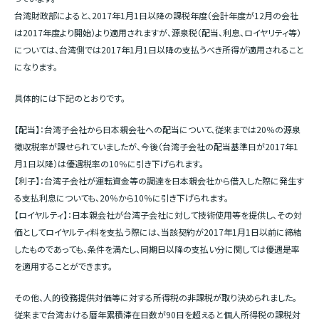
台湾財政部によると、2017年1月1日以降の課税年度（会計年度が12月の会社
は2017年度より開始）より適用されますが、源泉税（配当、利息、ロイヤリティ等）
については、台湾側では2017年1月1日以降の支払うべき所得が適用されること
になります。
具体的には下記のとおりです。
【配当】：台湾子会社から日本親会社への配当について、従来までは20％の源泉
徴収税率が課せられていましたが、今後（台湾子会社の配当基準日が2017年1
月1日以降）は優遇税率の10％に引き下げられます。
【利子】：台湾子会社が運転資金等の調達を日本親会社から借入した際に発生す
る支払利息についても、20％から10％に引き下げられます。
【ロイヤルティ】：日本親会社が台湾子会社に対して技術使用等を提供し、その対
価としてロイヤルティ料を支払う際には、当該契約が2017年1月1日以前に締結
したものであっても、条件を満たし、同期日以降の支払い分に関しては優遇是率
を適用することができます。
その他、人的役務提供対価等に対する所得税の非課税が取り決められました。
従来まで台湾おける暦年累積滞在日数が90日を超えると個人所得税の課税対