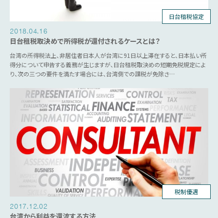
日台租税協定
2018.04.16
日台租税取決めで所得税が還付されるケースとは？
台湾の所得税法上、非居住者日本人が台湾に91日以上滞在すると、日本払い所
得分について申告する義務が生じますが、日台租税取決めの短期免税規定によ
り、次の三つの要件を満たす場合には、台湾側での課税が免除さ…
台湾ビジネス
税法関連
税制優遇
2017.12.02
台湾から利益を還流する方法