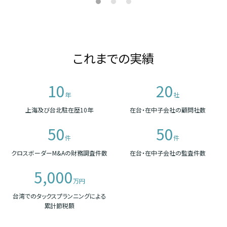
これまでの実績
10
20
年
社
上海及び台北駐在歴10年
在台・在中子会社の顧問社数
50
50
件
件
クロスボーダーM&Aの財務調査件数
在台・在中子会社の監査件数
5,000
万円
台湾でのタックスプランニングによる
累計節税額