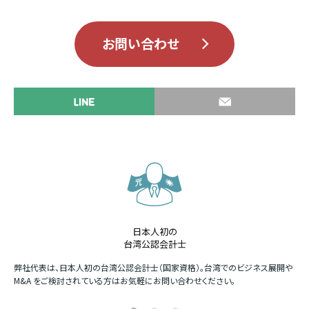
お問い合わせ
日本人初の
台湾公認会計士
か
弊社代表は、日本人初の台湾公認会計士（国家資格）。台湾でのビジネス展開や
四
M&A をご検討されている方はお気軽にお問い合わせください。
場