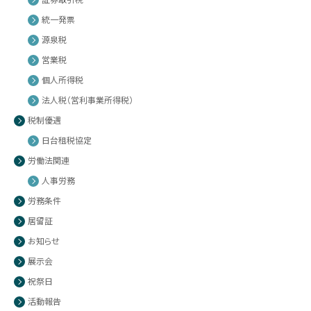
統一発票
源泉税
営業税
個人所得税
法人税（営利事業所得税）
税制優遇
日台租税協定
労働法関連
人事労務
労務条件
居留証
お知らせ
展示会
祝祭日
活動報告