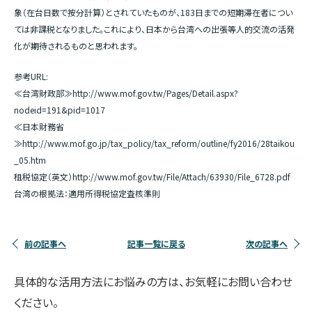
象（在台日数で按分計算）とされていたものが、183日までの短期滞在者につい
ては非課税となりました。これにより、日本から台湾への出張等人的交流の活発
化が期待されるものと思われます。
参考URL:
≪台湾財政部≫http://www.mof.gov.tw/Pages/Detail.aspx?
nodeid=191&pid=1017
≪日本財務省
≫http://www.mof.go.jp/tax_policy/tax_reform/outline/fy2016/28taikou
_05.htm
租税協定（英文）http://www.mof.gov.tw/File/Attach/63930/File_6728.pdf
台湾の根拠法：適用所得税協定査核準則
前の記事へ
記事一覧に戻る
次の記事へ
具体的な活用方法にお悩みの方は、お気軽にお問い合わせ
ください。