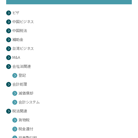
ビザ
中国ビジネス
中国税法
補助金
台湾ビジネス
M&A
会社法関連
登記
会計処理
減価償却
会計システム
税法関連
貨物税
税金還付
証券取引税