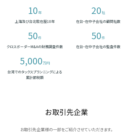
10
20
年
社
上海及び台北駐在歴10年
在台・在中子会社の顧問社数
50
50
件
件
クロスボーダーM&Aの財務調査件数
在台・在中子会社の監査件数
5,000
万円
台湾でのタックスプランニングによる
累計節税額
お取引先企業
お取引先企業様の一部をご紹介させていただきます。