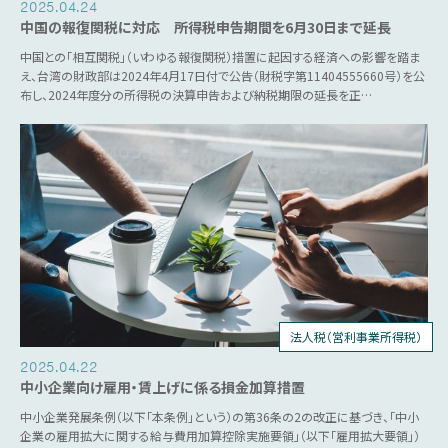
2025.04.24
中国の報復関税に対応 所得税申告期間を6月30日まで延長
中国との「相互関税」（いわゆる報復関税）措置に起因する経済への影響を踏ま
え、台湾の財政部は2024年4月17日付で公告（財税字第11404555660号）を公
布し、2024年度分の所得税の決算申告および納税期限の延長を正…
法人税（営利事業所得税）
税制優遇
2025.04.22
中小企業向け雇用・賃上げに係る損金加算措置
中小企業発展条例（以下「本条例」という）の第36条の2の改正に基づき、「中小
企業の雇用拡大に関する給与費用加算控除実施要領」（以下「雇用拡大要領」）