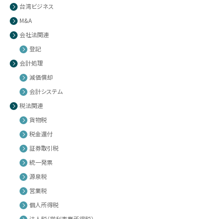
台湾ビジネス
M&A
会社法関連
登記
会計処理
減価償却
会計システム
税法関連
貨物税
税金還付
証券取引税
統一発票
源泉税
営業税
個人所得税
法人税（営利事業所得税）