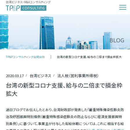
台湾ビジネス・M&Aコンサルティング
BLOG
TP&Pコンサルティング合同会社
台湾の新型コロナ支援、給与の二倍まで損金枠拡大
2020.03.17
台湾ビジネス
法人税（営利事業所得税）
台湾の新型コロナ支援、給与の二倍まで損金枠
拡大
過日ブログでお伝えしたとおり、台湾財政部が発表した「嚴重特殊傳染性肺炎防
治及紓困振興特別條例（厳重特殊感染症肺炎の防止ならびに経済支援振興特
別条例）」に基づいて、事業主が付与した有給休暇については、これに相当する給