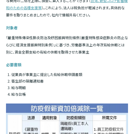
与費用の二倍を上限に損金に算入することができます（
台湾、新型コロナ影響緩
和のための各種支援策
）。これにより、法人は税負担が軽減されます。具体的な
要件を取りまとめましたので、社内で情報共有ください。
対象者
「嚴重特殊傳染性肺炎防治及紓困振興特別條例（厳重特殊感染症肺炎の防止な
らびに経済支援振興特別条例）」に基づき、労働基準法上の年次有給
休暇とは
別に、賃金全額支給の有給の休暇を取得させた事業主
必要書類
従業員が事業主に提出した有給休暇申請書類
衛生部の隔離通知書
給与明細
給与台帳