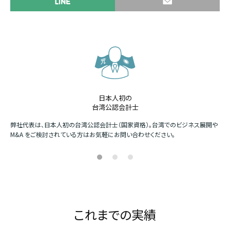
日本人初の
台湾公認会計士
か
弊社代表は、日本人初の台湾公認会計士（国家資格）。台湾でのビジネス展開や
四
M&A をご検討されている方はお気軽にお問い合わせください。
場
これまでの実績