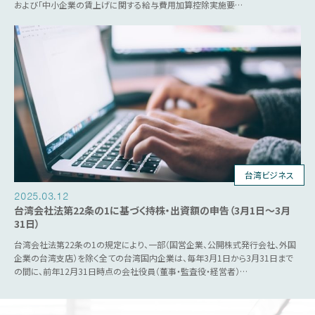
および「中小企業の賃上げに関する給与費用加算控除実施要…
台湾ビジネス
2025.03.12
台湾会社法第22条の1に基づく持株・出資額の申告（3月1日～3月
31日）
台湾会社法第22条の1の規定により、一部（国営企業、公開株式発行会社、外国
企業の台湾支店）を除く全ての台湾国内企業は、毎年3月1日から3月31日まで
の間に、前年12月31日時点の会社役員（董事・監査役・経営者）…