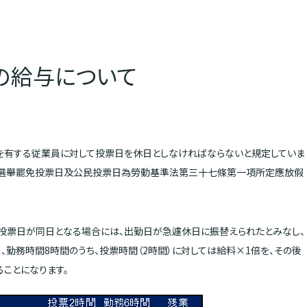
の給与について
を有する従業員に対して投票日を休日としなければならないと規定していま
員選舉罷免投票日及公民投票日為勞動基準法第三十七條第一項所定應放假
と投票日が同日となる場合には、出勤日が急遽休日に振替えられたとみなし、
、勤務時間8時間のうち、投票時間（2時間）に対しては給料×1倍を、その後
ることになります。