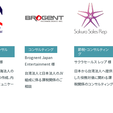
ンサル
コンサルティング
節税・コンサルティン
グ
Brognent Japan
様
サクラセールス レップ 様
Entertainment 様
海法人の
日本から台湾法人へ提供
台湾法人と日本法人のJV
の作成、内
した役務対価に関わる課
組成に係る課税関係のご
ミュニケー
税関係のコンサルティン
相談