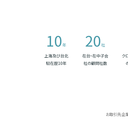
10
20
年
社
上海及び台北
在台・在中子会
ク
駐在歴10年
社の顧問社数
お取引先企業