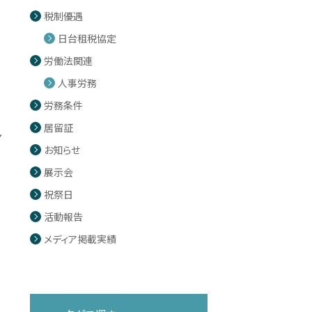
税制優遇
日台租税協定
労働法関連
人事労務
労務条件
居留証
ン
お知らせ
展示会
祝祭日
活動報告
メディア掲載実績