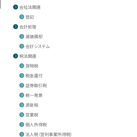
会社法関連
登記
会計処理
減価償却
会計システム
税法関連
貨物税
税金還付
証券取引税
統一発票
源泉税
営業税
個人所得税
法人税（営利事業所得税）