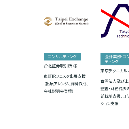
コンサルティング
会計業務・コ
ティング
台北証券取引所 様
東京テクニカル 
東証IRフェスタ出展支援
台湾法人及び上
（出展アレンジ、資料作成、
監査・財務諸表
会社説明会登壇）
部統制支援、コ
ション支援